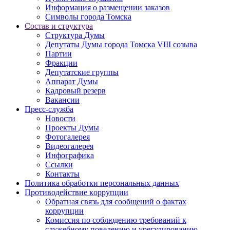
Информация о размещении заказов
Символы города Томска
Состав и структура
Структура Думы
Депутаты Думы города Томска VIII созыва
Партии
Фракции
Депутатские группы
Аппарат Думы
Кадровый резерв
Вакансии
Пресс-служба
Новости
Проекты Думы
Фотогалерея
Видеогалерея
Инфографика
Ссылки
Контакты
Политика обработки персональных данных
Прoтивoдeйствие кoрpупции
Обратная связь для сообщений о фактах
коррупции
Комиссия по соблюдению требований к
служебному поведению и урегулированию