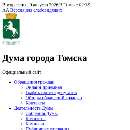
Воскресенье, 9 августа 2026
|
В Томске
02:36
A
A
Версия для слабовидящих
Дума
города Томска
Официальный сайт
Обращения граждан
Онлайн-приемная
График приема депутатов
Обзоры обращений граждан
Контакты
Деятельность Думы
Собрания Думы
Комитеты
Комиссии
Публичные слушания