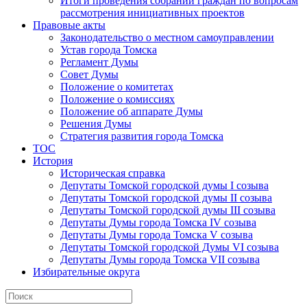
Итоги проведения собраний граждан по вопросам
рассмотрения инициативных проектов
Правовые акты
Законодательство о местном самоуправлении
Устав города Томска
Регламент Думы
Совет Думы
Положение о комитетах
Положение о комиссиях
Положение об аппарате Думы
Решения Думы
Стратегия развития города Томска
ТОС
История
Историческая справка
Депутаты Томской городской думы I созыва
Депутаты Томской городской думы II созыва
Депутаты Томской городской думы III созыва
Депутаты Думы города Томска IV созыва
Депутаты Думы города Томска V созыва
Депутаты Томской городской Думы VI созыва
Депутаты Думы города Томска VII созыва
Избирательные округа