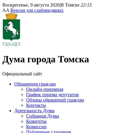
Воскресенье, 9 августа 2026
|
В Томске
22:15
A
A
Версия для слабовидящих
Дума
города Томска
Официальный сайт
Обращения граждан
Онлайн-приемная
График приема депутатов
Обзоры обращений граждан
Контакты
Деятельность Думы
Собрания Думы
Комитеты
Комиссии
Публичные слушания