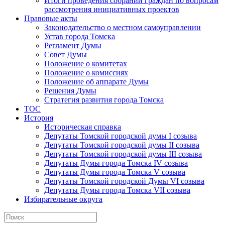
Итоги проведения собраний граждан по вопросам
рассмотрения инициативных проектов
Правовые акты
Законодательство о местном самоуправлении
Устав города Томска
Регламент Думы
Совет Думы
Положение о комитетах
Положение о комиссиях
Положение об аппарате Думы
Решения Думы
Стратегия развития города Томска
ТОС
История
Историческая справка
Депутаты Томской городской думы I созыва
Депутаты Томской городской думы II созыва
Депутаты Томской городской думы III созыва
Депутаты Думы города Томска IV созыва
Депутаты Думы города Томска V созыва
Депутаты Томской городской Думы VI созыва
Депутаты Думы города Томска VII созыва
Избирательные округа