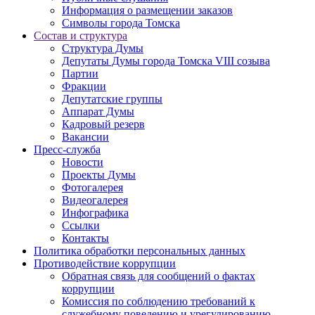
Информация о размещении заказов
Символы города Томска
Состав и структура
Структура Думы
Депутаты Думы города Томска VIII созыва
Партии
Фракции
Депутатские группы
Аппарат Думы
Кадровый резерв
Вакансии
Пресс-служба
Новости
Проекты Думы
Фотогалерея
Видеогалерея
Инфографика
Ссылки
Контакты
Политика обработки персональных данных
Прoтивoдeйствие кoрpупции
Обратная связь для сообщений о фактах
коррупции
Комиссия по соблюдению требований к
служебному поведению и урегулированию