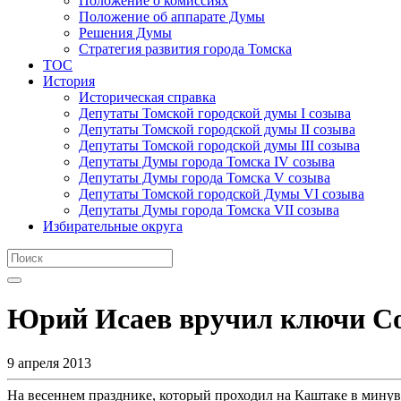
Положение о комиссиях
Положение об аппарате Думы
Решения Думы
Стратегия развития города Томска
ТОС
История
Историческая справка
Депутаты Томской городской думы I созыва
Депутаты Томской городской думы II созыва
Депутаты Томской городской думы III созыва
Депутаты Думы города Томска IV созыва
Депутаты Думы города Томска V созыва
Депутаты Томской городской Думы VI созыва
Депутаты Думы города Томска VII созыва
Избирательные округа
Юрий Исаев вручил ключи Со
9 апреля 2013
На весеннем празднике, который проходил на Каштаке в мину