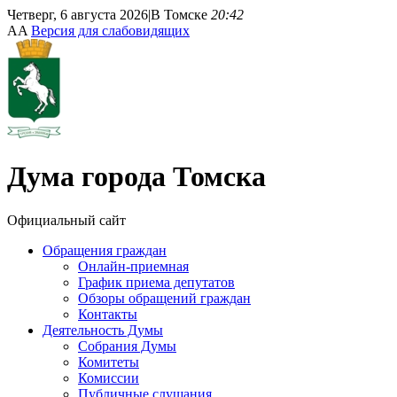
Четверг, 6 августа 2026
|
В Томске
20:42
A
A
Версия для слабовидящих
Дума
города Томска
Официальный сайт
Обращения граждан
Онлайн-приемная
График приема депутатов
Обзоры обращений граждан
Контакты
Деятельность Думы
Собрания Думы
Комитеты
Комиссии
Публичные слушания