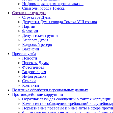
Информация о размещении заказов
Символы города Томска
Состав и структура
Структура Думы
Депутаты Думы города Томска VIII созыва
Партии
Фракции
Депутатские группы
Аппарат Думы
Кадровый резерв
Вакансии
Пресс-служба
Новости
Проекты Думы
Фотогалерея
Видеогалерея
Инфографика
Ссылки
Контакты
Политика обработки персональных данных
Прoтивoдeйствие кoрpупции
Обратная связь для сообщений о фактах коррупции
Комиссия по соблюдению требований к служебному
Нормативные правовые и иные акты в сфере проти
Формы документов, связанных с противодействием