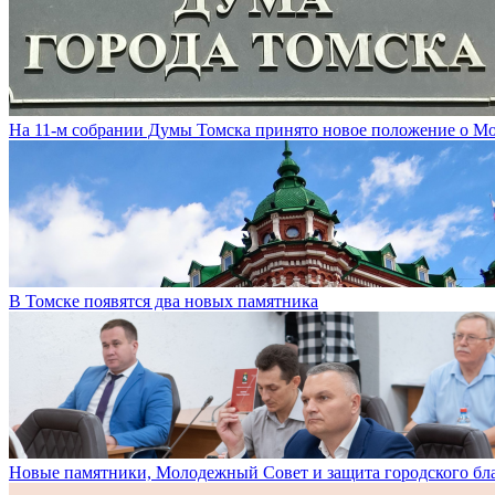
На 11-м собрании Думы Томска принято новое положение о М
В Томске появятся два новых памятника
Новые памятники, Молодежный Совет и защита городского бл