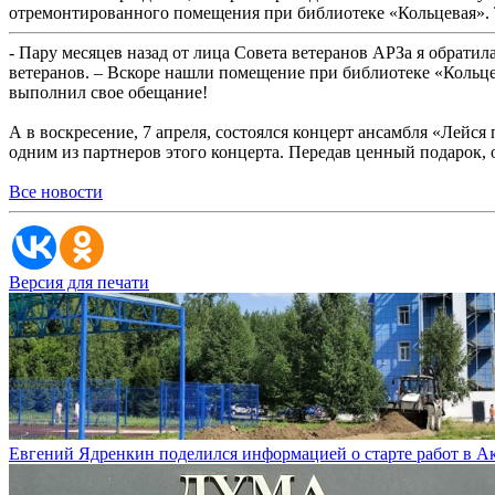
отремонтированного помещения при библиотеке «Кольцевая». Т
- Пару месяцев назад от лица Совета ветеранов АРЗа я обрати
ветеранов. – Вскоре нашли помещение при библиотеке «Кольц
выполнил свое обещание!
А в воскресение, 7 апреля, состоялся концерт ансамбля «Ле
одним из партнеров этого концерта. Передав ценный подарок,
Все новости
Версия для печати
Евгений Ядренкин поделился информацией о старте работ в 