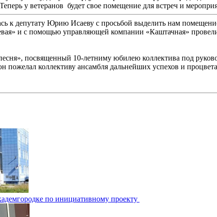
еперь у ветеранов будет свое помещение для встреч и меропри
лась к депутату Юрию Исаеву с просьбой выделить нам помещение
евая» и с помощью управляющей компании «Каштачная» провели
йся песня», посвященный 10-летниму юбилею коллектива под ру
 он пожелал коллективу ансамбля дальнейших успехов и процвет
Академгородке по инициативному проекту