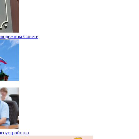
олодежном Совете
агоустройства