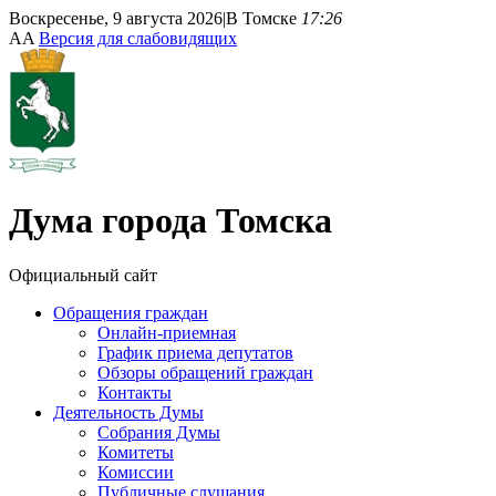
Воскресенье, 9 августа 2026
|
В Томске
17:26
A
A
Версия для слабовидящих
Дума
города Томска
Официальный сайт
Обращения граждан
Онлайн-приемная
График приема депутатов
Обзоры обращений граждан
Контакты
Деятельность Думы
Собрания Думы
Комитеты
Комиссии
Публичные слушания