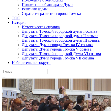
Положение о комиссиях
Положение об аппарате Думы
Решения Думы
Стратегия развития города Томска
ТОС
История
Историческая справка
Депутаты Томской городской думы I созыва
Депутаты Томской городской думы II созыва
Депутаты Томской городской думы III созыва
Депутаты Думы города Томска IV созыва
Депутаты Думы города Томска V созыва
Депутаты Томской городской Думы VI созыва
Депутаты Думы города Томска VII созыва
Избирательные округа