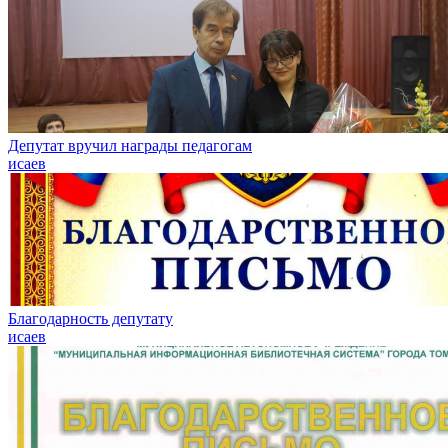
Депутат вручил награды педагогам
исаев
Благодарность депутату
исаев