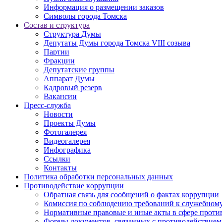
Информация о размещении заказов
Символы города Томска
Состав и структура
Структура Думы
Депутаты Думы города Томска VIII созыва
Партии
Фракции
Депутатские группы
Аппарат Думы
Кадровый резерв
Вакансии
Пресс-служба
Новости
Проекты Думы
Фотогалерея
Видеогалерея
Инфографика
Ссылки
Контакты
Политика обработки персональных данных
Прoтивoдeйствие кoрpупции
Обратная связь для сообщений о фактах коррупции
Комиссия по соблюдению требований к служебному
Нормативные правовые и иные акты в сфере проти
Формы документов, связанных с противодействием