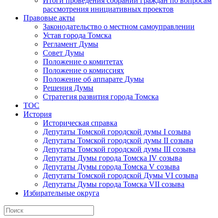
Итоги проведения собраний граждан по вопросам
рассмотрения инициативных проектов
Правовые акты
Законодательство о местном самоуправлении
Устав города Томска
Регламент Думы
Совет Думы
Положение о комитетах
Положение о комиссиях
Положение об аппарате Думы
Решения Думы
Стратегия развития города Томска
ТОС
История
Историческая справка
Депутаты Томской городской думы I созыва
Депутаты Томской городской думы II созыва
Депутаты Томской городской думы III созыва
Депутаты Думы города Томска IV созыва
Депутаты Думы города Томска V созыва
Депутаты Томской городской Думы VI созыва
Депутаты Думы города Томска VII созыва
Избирательные округа