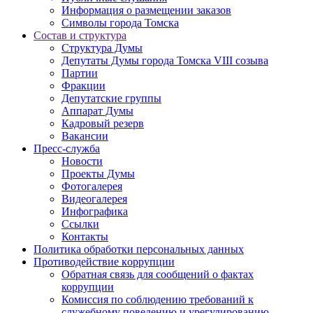
Информация о размещении заказов
Символы города Томска
Состав и структура
Структура Думы
Депутаты Думы города Томска VIII созыва
Партии
Фракции
Депутатские группы
Аппарат Думы
Кадровый резерв
Вакансии
Пресс-служба
Новости
Проекты Думы
Фотогалерея
Видеогалерея
Инфографика
Ссылки
Контакты
Политика обработки персональных данных
Прoтивoдeйствие кoрpупции
Обратная связь для сообщений о фактах
коррупции
Комиссия по соблюдению требований к
служебному поведению и урегулированию