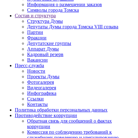
Информация о размещении заказов
Символы города Томска
Состав и структура
Структура Думы
Депутаты Думы города Томска VIII созыва
Партии
Фракции
Депутатские группы
Аппарат Думы
Кадровый резерв
Вакансии
Пресс-служба
Новости
Проекты Думы
Фотогалерея
Видеогалерея
Инфографика
Ссылки
Контакты
Политика обработки персональных данных
Прoтивoдeйствие кoрpупции
Обратная связь для сообщений о фактах
коррупции
Комиссия по соблюдению требований к
служебному поведению и урегулированию