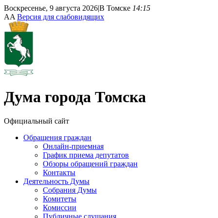
Воскресенье, 9 августа 2026
|
В Томске
14:15
A
A
Версия для слабовидящих
Дума
города Томска
Официальный сайт
Обращения граждан
Онлайн-приемная
График приема депутатов
Обзоры обращений граждан
Контакты
Деятельность Думы
Собрания Думы
Комитеты
Комиссии
Публичные слушания