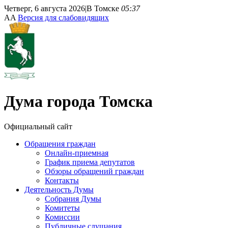
Четверг, 6 августа 2026
|
В Томске
05:37
A
A
Версия для слабовидящих
Дума
города Томска
Официальный сайт
Обращения граждан
Онлайн-приемная
График приема депутатов
Обзоры обращений граждан
Контакты
Деятельность Думы
Собрания Думы
Комитеты
Комиссии
Публичные слушания