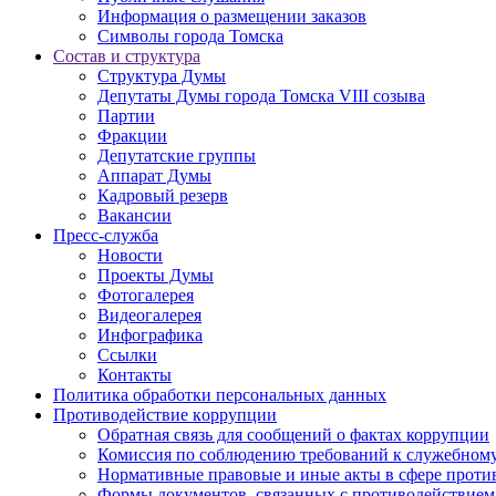
Информация о размещении заказов
Символы города Томска
Состав и структура
Структура Думы
Депутаты Думы города Томска VIII созыва
Партии
Фракции
Депутатские группы
Аппарат Думы
Кадровый резерв
Вакансии
Пресс-служба
Новости
Проекты Думы
Фотогалерея
Видеогалерея
Инфографика
Ссылки
Контакты
Политика обработки персональных данных
Прoтивoдeйствие кoрpупции
Обратная связь для сообщений о фактах коррупции
Комиссия по соблюдению требований к служебному
Нормативные правовые и иные акты в сфере проти
Формы документов, связанных с противодействием