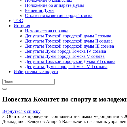
Положение о комиссиях
Положение об аппарате Думы
Решения Думы
Стратегия развития города Томска
ТОС
История
Историческая справка
Депутаты Томской городской думы I созыва
Депутаты Томской городской думы II созыва
Депутаты Томской городской думы III созыва
Депутаты Думы города Томска IV созыва
Депутаты Думы города Томска V созыва
Депутаты Томской городской Думы VI созыва
Депутаты Думы города Томска VII созыва
Избирательные округа
Повестка Комитет по спорту и молодежн
Вернуться к списку
3. Об итогах проведения социально-значимых мероприятий в 2
Докладчик - Белоусов Андрей Валерьевич, начальник управлен