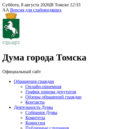
Суббота, 8 августа 2026
|
В Томске
12:55
A
A
Версия для слабовидящих
Дума
города Томска
Официальный сайт
Обращения граждан
Онлайн-приемная
График приема депутатов
Обзоры обращений граждан
Контакты
Деятельность Думы
Собрания Думы
Комитеты
Комиссии
Публичные слушания