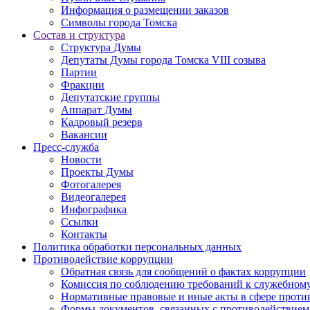
Информация о размещении заказов
Символы города Томска
Состав и структура
Структура Думы
Депутаты Думы города Томска VIII созыва
Партии
Фракции
Депутатские группы
Аппарат Думы
Кадровый резерв
Вакансии
Пресс-служба
Новости
Проекты Думы
Фотогалерея
Видеогалерея
Инфографика
Ссылки
Контакты
Политика обработки персональных данных
Прoтивoдeйствие кoрpупции
Обратная связь для сообщений о фактах коррупции
Комиссия по соблюдению требований к служебному
Нормативные правовые и иные акты в сфере проти
Формы документов, связанных с противодействием