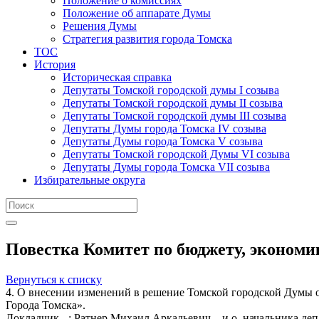
Положение о комиссиях
Положение об аппарате Думы
Решения Думы
Стратегия развития города Томска
ТОС
История
Историческая справка
Депутаты Томской городской думы I созыва
Депутаты Томской городской думы II созыва
Депутаты Томской городской думы III созыва
Депутаты Думы города Томска IV созыва
Депутаты Думы города Томска V созыва
Депутаты Томской городской Думы VI созыва
Депутаты Думы города Томска VII созыва
Избирательные округа
Повестка Комитет по бюджету, экономик
Вернуться к списку
4. О внесении изменений в решение Томской городской Думы 
Города Томска».
Докладчик - : Ратнер Михаил Аркадьевич – и.о. начальника д