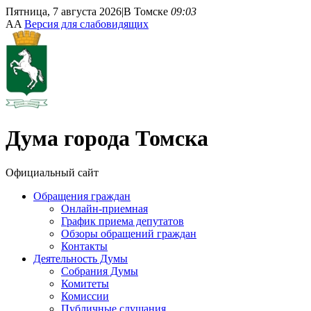
Пятница, 7 августа 2026
|
В Томске
09:03
A
A
Версия для слабовидящих
Дума
города Томска
Официальный сайт
Обращения граждан
Онлайн-приемная
График приема депутатов
Обзоры обращений граждан
Контакты
Деятельность Думы
Собрания Думы
Комитеты
Комиссии
Публичные слушания