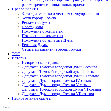
Итоги проведения собраний граждан по вопросам
рассмотрения инициативных проектов
Правовые акты
Законодательство о местном самоуправлении
Устав города Томска
Регламент Думы
Совет Думы
Положение о комитетах
Положение о комиссиях
Положение об аппарате Думы
Решения Думы
Стратегия развития города Томска
ТОС
История
Историческая справка
Депутаты Томской городской думы I созыва
Депутаты Томской городской думы II созыва
Депутаты Томской городской думы III созыва
Депутаты Думы города Томска IV созыва
Депутаты Думы города Томска V созыва
Депутаты Томской городской Думы VI созыва
Депутаты Думы города Томска VII созыва
Избирательные округа