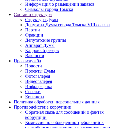
Информация о размещении заказов
Символы города Томска
Состав и структура
Структура Думы
Депутаты Думы города Томска VIII созыва
Партии
Фракции
Депутатские группы
Аппарат Думы
Кадровый резерв
Вакансии
Пресс-служба
Новости
Проекты Думы
Фотогалерея
Видеогалерея
Инфографика
Ссылки
Контакты
Политика обработки персональных данных
Прoтивoдeйствие кoрpупции
Обратная связь для сообщений о фактах
коррупции
Комиссия по соблюдению требований к
служебному поведению и урегулированию