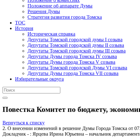
Положение о комиссиях
Положение об аппарате Думы
Решения Думы
Стратегия развития города Томска
ТОС
История
Историческая справка
Депутаты Томской городской думы I созыва
Депутаты Томской городской думы II созыва
Депутаты Томской городской думы III созыва
Депутаты Думы города Томска IV созыва
Депутаты Думы города Томска V созыва
Депутаты Томской городской Думы VI созыва
Депутаты Думы города Томска VII созыва
Избирательные округа
Повестка Комитет по бюджету, экономик
Вернуться к списку
2. О внесении изменений в решение Думы Города Томска от 07
Докладчик - : Ярцева Ирина Юрьевна – начальник департамен