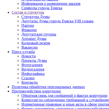
Информация о размещении заказов
Символы города Томска
Состав и структура
Структура Думы
Депутаты Думы города Томска VIII созыва
Партии
Фракции
Депутатские группы
Аппарат Думы
Кадровый резерв
Вакансии
Пресс-служба
Новости
Проекты Думы
Фотогалерея
Видеогалерея
Инфографика
Ссылки
Контакты
Политика обработки персональных данных
Прoтивoдeйствие кoрpупции
Обратная связь для сообщений о фактах коррупции
Комиссия по соблюдению требований к служебному
Нормативные правовые и иные акты в сфере проти
Формы документов, связанных с противодействием