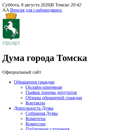
Суббота, 8 августа 2026
|
В Томске
20:42
A
A
Версия для слабовидящих
Дума
города Томска
Официальный сайт
Обращения граждан
Онлайн-приемная
График приема депутатов
Обзоры обращений граждан
Контакты
Деятельность Думы
Собрания Думы
Комитеты
Комиссии
Публичные слушания