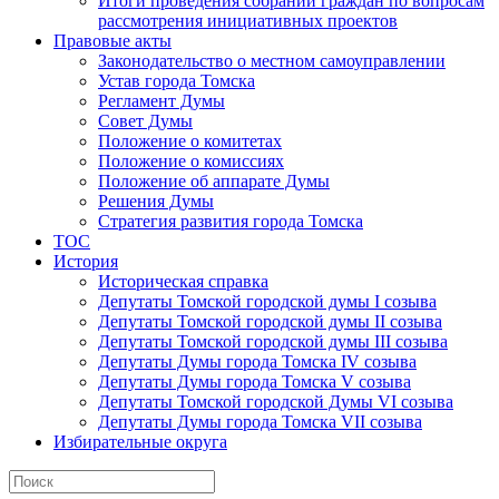
Итоги проведения собраний граждан по вопросам
рассмотрения инициативных проектов
Правовые акты
Законодательство о местном самоуправлении
Устав города Томска
Регламент Думы
Совет Думы
Положение о комитетах
Положение о комиссиях
Положение об аппарате Думы
Решения Думы
Стратегия развития города Томска
ТОС
История
Историческая справка
Депутаты Томской городской думы I созыва
Депутаты Томской городской думы II созыва
Депутаты Томской городской думы III созыва
Депутаты Думы города Томска IV созыва
Депутаты Думы города Томска V созыва
Депутаты Томской городской Думы VI созыва
Депутаты Думы города Томска VII созыва
Избирательные округа