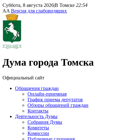
Суббота, 8 августа 2026
|
В Томске
22:54
A
A
Версия для слабовидящих
Дума
города Томска
Официальный сайт
Обращения граждан
Онлайн-приемная
График приема депутатов
Обзоры обращений граждан
Контакты
Деятельность Думы
Собрания Думы
Комитеты
Комиссии
Публичные слушания