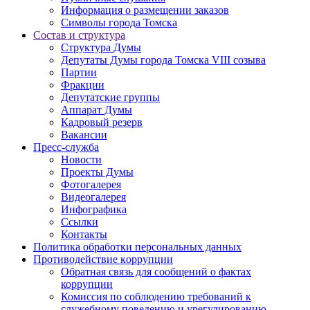
Информация о размещении заказов
Символы города Томска
Состав и структура
Структура Думы
Депутаты Думы города Томска VIII созыва
Партии
Фракции
Депутатские группы
Аппарат Думы
Кадровый резерв
Вакансии
Пресс-служба
Новости
Проекты Думы
Фотогалерея
Видеогалерея
Инфографика
Ссылки
Контакты
Политика обработки персональных данных
Прoтивoдeйствие кoрpупции
Обратная связь для сообщений о фактах
коррупции
Комиссия по соблюдению требований к
служебному поведению и урегулированию