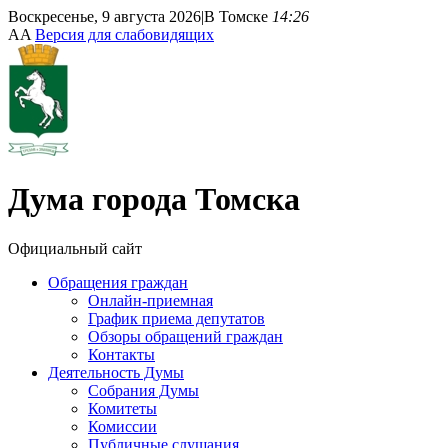
Воскресенье, 9 августа 2026
|
В Томске
14:26
A
A
Версия для слабовидящих
Дума
города Томска
Официальный сайт
Обращения граждан
Онлайн-приемная
График приема депутатов
Обзоры обращений граждан
Контакты
Деятельность Думы
Собрания Думы
Комитеты
Комиссии
Публичные слушания