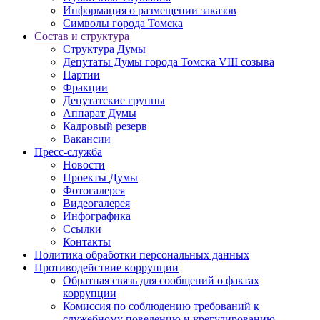
Информация о размещении заказов
Символы города Томска
Состав и структура
Структура Думы
Депутаты Думы города Томска VIII созыва
Партии
Фракции
Депутатские группы
Аппарат Думы
Кадровый резерв
Вакансии
Пресс-служба
Новости
Проекты Думы
Фотогалерея
Видеогалерея
Инфографика
Ссылки
Контакты
Политика обработки персональных данных
Прoтивoдeйствие кoрpупции
Обратная связь для сообщений о фактах
коррупции
Комиссия по соблюдению требований к
служебному поведению и урегулированию