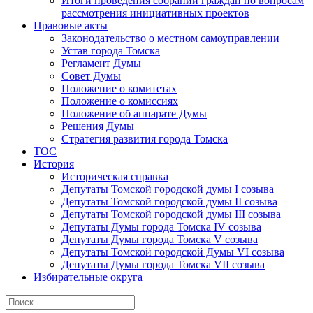
Итоги проведения собраний граждан по вопросам
рассмотрения инициативных проектов
Правовые акты
Законодательство о местном самоуправлении
Устав города Томска
Регламент Думы
Совет Думы
Положение о комитетах
Положение о комиссиях
Положение об аппарате Думы
Решения Думы
Стратегия развития города Томска
ТОС
История
Историческая справка
Депутаты Томской городской думы I созыва
Депутаты Томской городской думы II созыва
Депутаты Томской городской думы III созыва
Депутаты Думы города Томска IV созыва
Депутаты Думы города Томска V созыва
Депутаты Томской городской Думы VI созыва
Депутаты Думы города Томска VII созыва
Избирательные округа