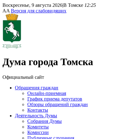
Воскресенье, 9 августа 2026
|
В Томске
12:25
A
A
Версия для слабовидящих
Дума
города Томска
Официальный сайт
Обращения граждан
Онлайн-приемная
График приема депутатов
Обзоры обращений граждан
Контакты
Деятельность Думы
Собрания Думы
Комитеты
Комиссии
Публичные слушания