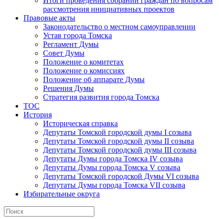
Итоги проведения собраний граждан по вопросам
рассмотрения инициативных проектов
Правовые акты
Законодательство о местном самоуправлении
Устав города Томска
Регламент Думы
Совет Думы
Положение о комитетах
Положение о комиссиях
Положение об аппарате Думы
Решения Думы
Стратегия развития города Томска
ТОС
История
Историческая справка
Депутаты Томской городской думы I созыва
Депутаты Томской городской думы II созыва
Депутаты Томской городской думы III созыва
Депутаты Думы города Томска IV созыва
Депутаты Думы города Томска V созыва
Депутаты Томской городской Думы VI созыва
Депутаты Думы города Томска VII созыва
Избирательные округа