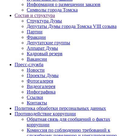
Информация о размещении заказов
Символы города Томска
Состав и структура
Структура Думы
Депутаты Думы города Томска VIII созыва
Партии
Фракции
Депутатские группы
Аппарат Думы
Кадровый резерв
Вакансии
Пресс-служба
Новости
Проекты Думы
Фотогалерея
Видеогалерея
Инфографика
Ссылки
Контакты
Политика обработки персональных данных
Прoтивoдeйствие кoрpупции
Обратная связь для сообщений о фактах
коррупции
Комиссия по соблюдению требований к
служебному поведению и урегулированию