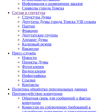
Информация о размещении заказов
Символы города Томска
Состав и структура
Структура Думы
Депутаты Думы города Томска VIII созыва
Партии
Фракции
Депутатские группы
Аппарат Думы
Кадровый резерв
Вакансии
Пресс-служба
Новости
Проекты Думы
Фотогалерея
Видеогалерея
Инфографика
Ссылки
Контакты
Политика обработки персональных данных
Прoтивoдeйствие кoрpупции
Обратная связь для сообщений о фактах
коррупции
Комиссия по соблюдению требований к
служебному поведению и урегулированию