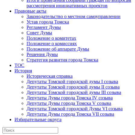
Итоги проведения собраний граждан по вопросам
рассмотрения инициативных проектов
Правовые акты
Законодательство о местном самоуправлении
Устав города Томска
Регламент Думы
Совет Думы
Положение о комитетах
Положение о комиссиях
Положение об аппарате Думы
Решения Думы
Стратегия развития города Томска
ТОС
История
Историческая справка
Депутаты Томской городской думы I созыва
Депутаты Томской городской думы II созыва
Депутаты Томской городской думы III созыва
Депутаты Думы города Томска IV созыва
Депутаты Думы города Томска V созыва
Депутаты Томской городской Думы VI созыва
Депутаты Думы города Томска VII созыва
Избирательные округа