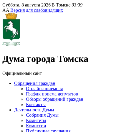
Суббота, 8 августа 2026
|
В Томске
03:39
A
A
Версия для слабовидящих
Дума
города Томска
Официальный сайт
Обращения граждан
Онлайн-приемная
График приема депутатов
Обзоры обращений граждан
Контакты
Деятельность Думы
Собрания Думы
Комитеты
Комиссии
Публичные слушания