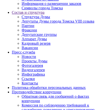
Информация о размещении заказов
Символы города Томска
Состав и структура
Структура Думы
Депутаты Думы города Томска VIII созыва
Партии
Фракции
Депутатские группы
Аппарат Думы
Кадровый резерв
Вакансии
Пресс-служба
Новости
Проекты Думы
Фотогалерея
Видеогалерея
Инфографика
Ссылки
Контакты
Политика обработки персональных данных
Прoтивoдeйствие кoрpупции
Обратная связь для сообщений о фактах
коррупции
Комиссия по соблюдению требований к
служебному поведению и урегулированию