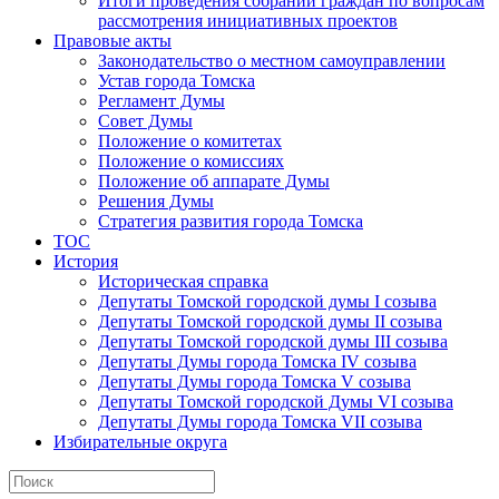
Итоги проведения собраний граждан по вопросам
рассмотрения инициативных проектов
Правовые акты
Законодательство о местном самоуправлении
Устав города Томска
Регламент Думы
Совет Думы
Положение о комитетах
Положение о комиссиях
Положение об аппарате Думы
Решения Думы
Стратегия развития города Томска
ТОС
История
Историческая справка
Депутаты Томской городской думы I созыва
Депутаты Томской городской думы II созыва
Депутаты Томской городской думы III созыва
Депутаты Думы города Томска IV созыва
Депутаты Думы города Томска V созыва
Депутаты Томской городской Думы VI созыва
Депутаты Думы города Томска VII созыва
Избирательные округа