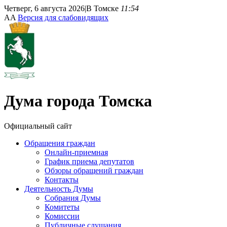
Четверг, 6 августа 2026
|
В Томске
11:54
A
A
Версия для слабовидящих
Дума
города Томска
Официальный сайт
Обращения граждан
Онлайн-приемная
График приема депутатов
Обзоры обращений граждан
Контакты
Деятельность Думы
Собрания Думы
Комитеты
Комиссии
Публичные слушания