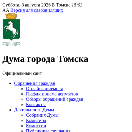
Суббота, 8 августа 2026
|
В Томске
15:03
A
A
Версия для слабовидящих
Дума
города Томска
Официальный сайт
Обращения граждан
Онлайн-приемная
График приема депутатов
Обзоры обращений граждан
Контакты
Деятельность Думы
Собрания Думы
Комитеты
Комиссии
Публичные слушания