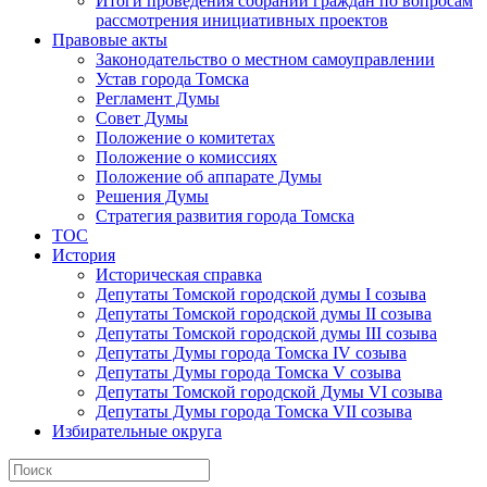
Итоги проведения собраний граждан по вопросам
рассмотрения инициативных проектов
Правовые акты
Законодательство о местном самоуправлении
Устав города Томска
Регламент Думы
Совет Думы
Положение о комитетах
Положение о комиссиях
Положение об аппарате Думы
Решения Думы
Стратегия развития города Томска
ТОС
История
Историческая справка
Депутаты Томской городской думы I созыва
Депутаты Томской городской думы II созыва
Депутаты Томской городской думы III созыва
Депутаты Думы города Томска IV созыва
Депутаты Думы города Томска V созыва
Депутаты Томской городской Думы VI созыва
Депутаты Думы города Томска VII созыва
Избирательные округа