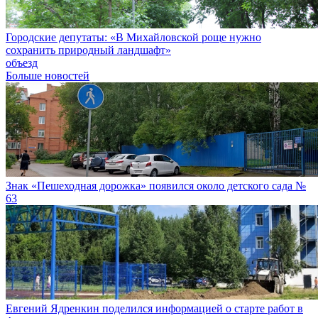
Городские депутаты: «В Михайловской роще нужно
сохранить природный ландшафт»
объезд
Больше новостей
Знак «Пешеходная дорожка» появился около детского сада №
63
Евгений Ядренкин поделился информацией о старте работ в