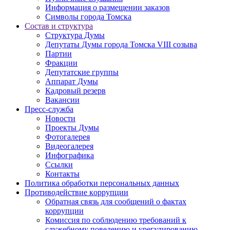
Информация о размещении заказов
Символы города Томска
Состав и структура
Структура Думы
Депутаты Думы города Томска VIII созыва
Партии
Фракции
Депутатские группы
Аппарат Думы
Кадровый резерв
Вакансии
Пресс-служба
Новости
Проекты Думы
Фотогалерея
Видеогалерея
Инфографика
Ссылки
Контакты
Политика обработки персональных данных
Прoтивoдeйствие кoрpупции
Обратная связь для сообщений о фактах
коррупции
Комиссия по соблюдению требований к
служебному поведению и урегулированию