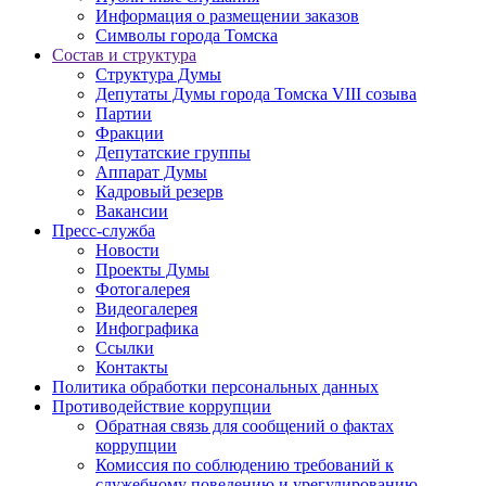
Информация о размещении заказов
Символы города Томска
Состав и структура
Структура Думы
Депутаты Думы города Томска VIII созыва
Партии
Фракции
Депутатские группы
Аппарат Думы
Кадровый резерв
Вакансии
Пресс-служба
Новости
Проекты Думы
Фотогалерея
Видеогалерея
Инфографика
Ссылки
Контакты
Политика обработки персональных данных
Прoтивoдeйствие кoрpупции
Обратная связь для сообщений о фактах
коррупции
Комиссия по соблюдению требований к
служебному поведению и урегулированию