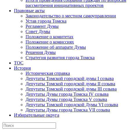
Итоги проведения собраний граждан по вопросам
рассмотрения инициативных проектов
Правовые акты
Законодательство о местном самоуправлении
Устав города Томска
Регламент Думы
Совет Думы
Положение о комитетах
Положение о комиссиях
Положение об аппарате Думы
Решения Думы
Стратегия развития города Томска
ТОС
История
Историческая справка
Депутаты Томской городской думы I созыва
Депутаты Томской городской думы II созыва
Депутаты Томской городской думы III созыва
Депутаты Думы города Томска IV созыва
Депутаты Думы города Томска V созыва
Депутаты Томской городской Думы VI созыва
Депутаты Думы города Томска VII созыва
Избирательные округа