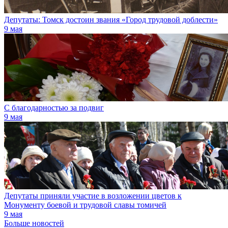
Депутаты: Томск достоин звания «Город трудовой доблести»
9 мая
С благодарностью за подвиг
9 мая
Депутаты приняли участие в возложении цветов к
Монументу боевой и трудовой славы томичей
9 мая
Больше новостей