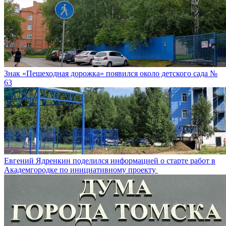
Знак «Пешеходная дорожка» появился около детского сада №
63
Евгений Ядренкин поделился информацией о старте работ в
Академгородке по инициативному проекту