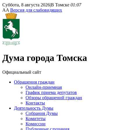
Суббота, 8 августа 2026
|
В Томске
01:07
A
A
Версия для слабовидящих
Дума
города Томска
Официальный сайт
Обращения граждан
Онлайн-приемная
График приема депутатов
Обзоры обращений граждан
Контакты
Деятельность Думы
Собрания Думы
Комитеты
Комиссии
Публичные слушания