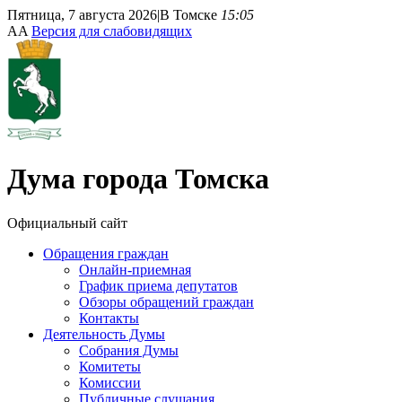
Пятница, 7 августа 2026
|
В Томске
15:05
A
A
Версия для слабовидящих
Дума
города Томска
Официальный сайт
Обращения граждан
Онлайн-приемная
График приема депутатов
Обзоры обращений граждан
Контакты
Деятельность Думы
Собрания Думы
Комитеты
Комиссии
Публичные слушания