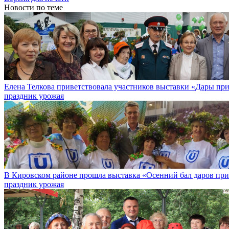
Новости по теме
Елена Телкова приветствовала участников выставки «Дары пр
праздник урожая
В Кировском районе прошла выставка «Осенний бал даров пр
праздник урожая