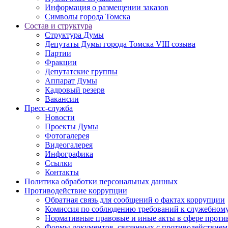
Информация о размещении заказов
Символы города Томска
Состав и структура
Структура Думы
Депутаты Думы города Томска VIII созыва
Партии
Фракции
Депутатские группы
Аппарат Думы
Кадровый резерв
Вакансии
Пресс-служба
Новости
Проекты Думы
Фотогалерея
Видеогалерея
Инфографика
Ссылки
Контакты
Политика обработки персональных данных
Прoтивoдeйствие кoрpупции
Обратная связь для сообщений о фактах коррупции
Комиссия по соблюдению требований к служебному
Нормативные правовые и иные акты в сфере проти
Формы документов, связанных с противодействием