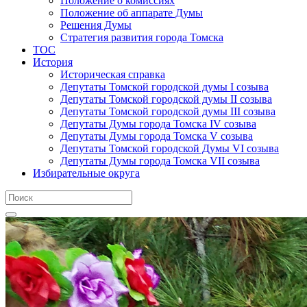
Положение о комиссиях
Положение об аппарате Думы
Решения Думы
Стратегия развития города Томска
ТОС
История
Историческая справка
Депутаты Томской городской думы I созыва
Депутаты Томской городской думы II созыва
Депутаты Томской городской думы III созыва
Депутаты Думы города Томска IV созыва
Депутаты Думы города Томска V созыва
Депутаты Томской городской Думы VI созыва
Депутаты Думы города Томска VII созыва
Избирательные округа