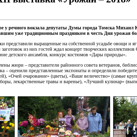
ере у речного вокзала депутаты Думы города Томска Михаил
авшим уже традиционным праздником в честь Дня урожая бол
и представили выращенные на собственной усадьбе овощи и яго
 заготовок из них гостей ждал концерт творческих коллективо
ние детского ансамбля, конкурс костюмов «Дары природы».
члены жюри – представители районного совета ветеранов, библ
ка – оценили представленные экспонаты и определили победите
й), «Очей очарование» (цветы), «Ваше величество» (самые кру
сборы, лекарственные травы и варенье), «Лучший кулинар» (вып