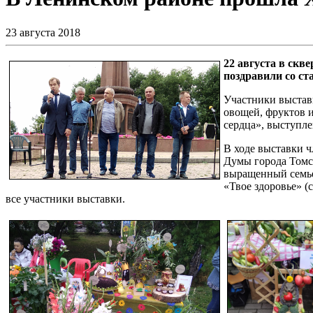
23 августа 2018
22 августа в скв
поздравили со ст
Участники выставк
овощей, фруктов и
сердца», выступле
В ходе выставки 
Думы города Томс
выращенный семье
«Твое здоровье» (
все участники выставки.