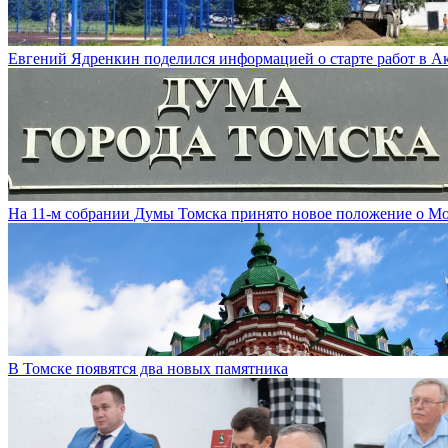
Евгений Ядренкин поделился информацией о старте работ в 
На 11-м собрании Думы Томска принято новое положение о М
В Томске появятся два новых памятника