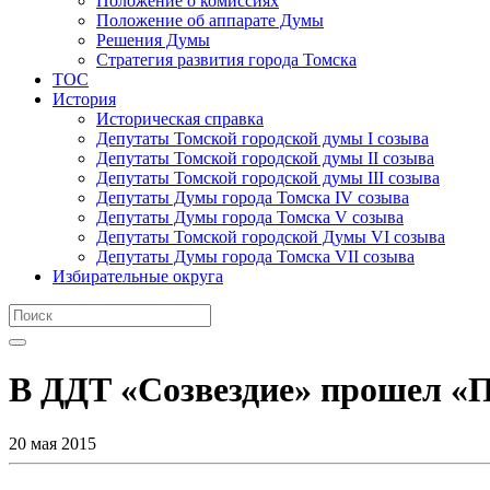
Положение о комиссиях
Положение об аппарате Думы
Решения Думы
Стратегия развития города Томска
ТОС
История
Историческая справка
Депутаты Томской городской думы I созыва
Депутаты Томской городской думы II созыва
Депутаты Томской городской думы III созыва
Депутаты Думы города Томска IV созыва
Депутаты Думы города Томска V созыва
Депутаты Томской городской Думы VI созыва
Депутаты Думы города Томска VII созыва
Избирательные округа
В ДДТ «Созвездие» прошел «П
20 мая 2015