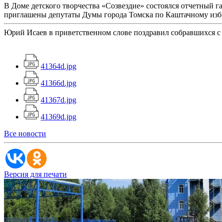
В Доме детского творчества «Созвездие» состоялся отчетный 
приглашены депутаты Думы города Томска по Каштачному изб
Юрий Исаев в приветственном слове поздравил собравшихся 
41364d.jpg
41366d.jpg
41367d.jpg
41369d.jpg
Все новости
Версия для печати