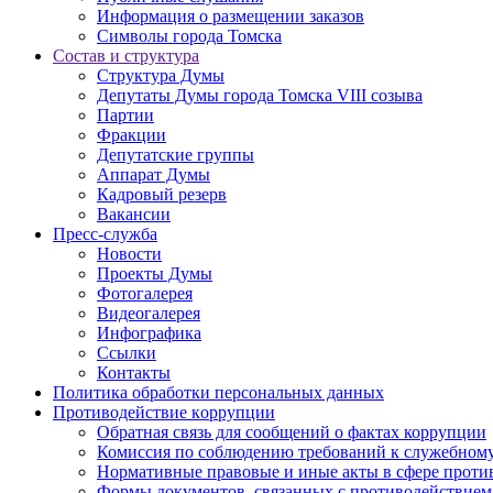
Информация о размещении заказов
Символы города Томска
Состав и структура
Структура Думы
Депутаты Думы города Томска VIII созыва
Партии
Фракции
Депутатские группы
Аппарат Думы
Кадровый резерв
Вакансии
Пресс-служба
Новости
Проекты Думы
Фотогалерея
Видеогалерея
Инфографика
Ссылки
Контакты
Политика обработки персональных данных
Прoтивoдeйствие кoрpупции
Обратная связь для сообщений о фактах коррупции
Комиссия по соблюдению требований к служебному
Нормативные правовые и иные акты в сфере проти
Формы документов, связанных с противодействием