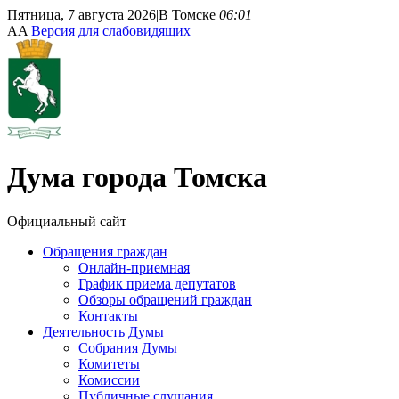
Пятница, 7 августа 2026
|
В Томске
06:01
A
A
Версия для слабовидящих
Дума
города Томска
Официальный сайт
Обращения граждан
Онлайн-приемная
График приема депутатов
Обзоры обращений граждан
Контакты
Деятельность Думы
Собрания Думы
Комитеты
Комиссии
Публичные слушания