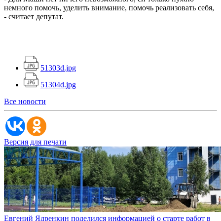
немного помочь, уделить внимание, помочь реализовать себя,
- считает депутат.
51303d.jpg
51304d.jpg
Все новости
Версия для печати
Евгений Ядренкин поделился информацией о старте работ в