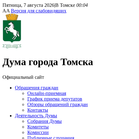
Пятница, 7 августа 2026
|
В Томске
00:04
A
A
Версия для слабовидящих
Дума
города Томска
Официальный сайт
Обращения граждан
Онлайн-приемная
График приема депутатов
Обзоры обращений граждан
Контакты
Деятельность Думы
Собрания Думы
Комитеты
Комиссии
Публичные слушания