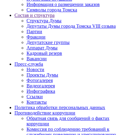
Информация о размещении заказов
Символы города Томска
Состав и структура
Структура Думы
Депутаты Думы города Томска VIII созыва
Партии
Фракции
Депутатские группы
Аппарат Думы
Кадровый резерв
Вакансии
Пресс-служба
Новости
Проекты Думы
Фотогалерея
Видеогалерея
Инфографика
Ссылки
Контакты
Политика обработки персональных данных
Прoтивoдeйствие кoрpупции
Обратная связь для сообщений о фактах
коррупции
Комиссия по соблюдению требований к
служебному поведению и урегулированию