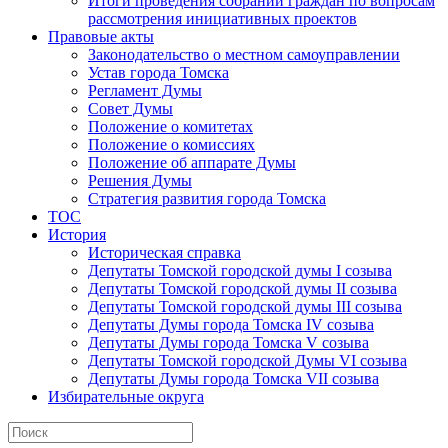
Итоги проведения собраний граждан по вопросам
рассмотрения инициативных проектов
Правовые акты
Законодательство о местном самоуправлении
Устав города Томска
Регламент Думы
Совет Думы
Положение о комитетах
Положение о комиссиях
Положение об аппарате Думы
Решения Думы
Стратегия развития города Томска
ТОС
История
Историческая справка
Депутаты Томской городской думы I созыва
Депутаты Томской городской думы II созыва
Депутаты Томской городской думы III созыва
Депутаты Думы города Томска IV созыва
Депутаты Думы города Томска V созыва
Депутаты Томской городской Думы VI созыва
Депутаты Думы города Томска VII созыва
Избирательные округа