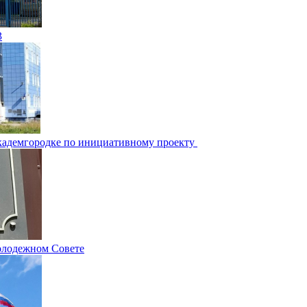
3
Академгородке по инициативному проекту
олодежном Совете