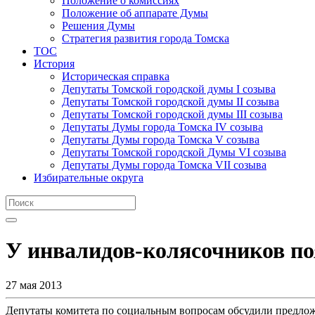
Положение о комиссиях
Положение об аппарате Думы
Решения Думы
Стратегия развития города Томска
ТОС
История
Историческая справка
Депутаты Томской городской думы I созыва
Депутаты Томской городской думы II созыва
Депутаты Томской городской думы III созыва
Депутаты Думы города Томска IV созыва
Депутаты Думы города Томска V созыва
Депутаты Томской городской Думы VI созыва
Депутаты Думы города Томска VII созыва
Избирательные округа
У инвалидов-колясочников по
27 мая 2013
Депутаты комитета по социальным вопросам обсудили предлож