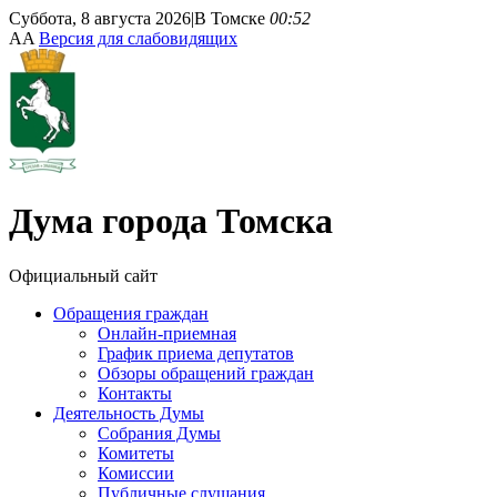
Суббота, 8 августа 2026
|
В Томске
00:52
A
A
Версия для слабовидящих
Дума
города Томска
Официальный сайт
Обращения граждан
Онлайн-приемная
График приема депутатов
Обзоры обращений граждан
Контакты
Деятельность Думы
Собрания Думы
Комитеты
Комиссии
Публичные слушания