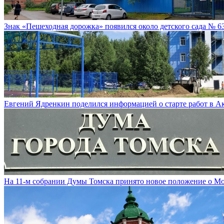
Знак «Пешеходная дорожка» появился около детского сада № 6
Евгений Ядренкин поделился информацией о старте работ в 
На 11-м собрании Думы Томска принято новое положение о М