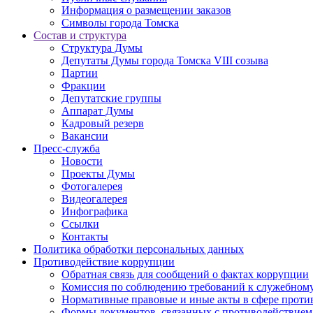
Информация о размещении заказов
Символы города Томска
Состав и структура
Структура Думы
Депутаты Думы города Томска VIII созыва
Партии
Фракции
Депутатские группы
Аппарат Думы
Кадровый резерв
Вакансии
Пресс-служба
Новости
Проекты Думы
Фотогалерея
Видеогалерея
Инфографика
Ссылки
Контакты
Политика обработки персональных данных
Прoтивoдeйствие кoрpупции
Обратная связь для сообщений о фактах коррупции
Комиссия по соблюдению требований к служебному
Нормативные правовые и иные акты в сфере проти
Формы документов, связанных с противодействием