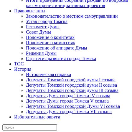
Итоги проведения собраний граждан по вопросам
рассмотрения инициативных проектов
Правовые акты
Законодательство о местном самоуправлении
Устав города Томска
Регламент Думы
Совет Думы
Положение о комитетах
Положение о комиссиях
Положение об аппарате Думы
Решения Думы
Стратегия развития города Томска
ТОС
История
Историческая справка
Депутаты Томской городской думы I созыва
Депутаты Томской городской думы II созыва
Депутаты Томской городской думы III созыва
Депутаты Думы города Томска IV созыва
Депутаты Думы города Томска V созыва
Депутаты Томской городской Думы VI созыва
Депутаты Думы города Томска VII созыва
Избирательные округа