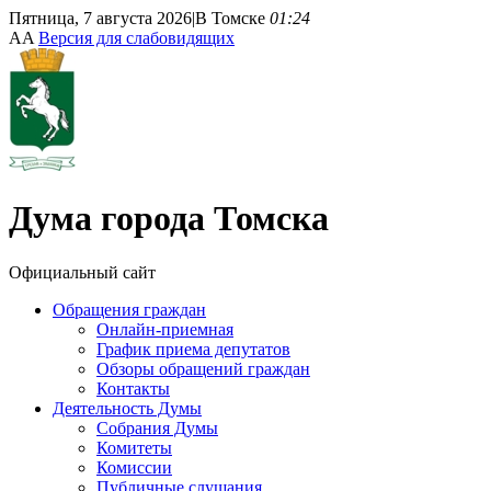
Пятница, 7 августа 2026
|
В Томске
01:24
A
A
Версия для слабовидящих
Дума
города Томска
Официальный сайт
Обращения граждан
Онлайн-приемная
График приема депутатов
Обзоры обращений граждан
Контакты
Деятельность Думы
Собрания Думы
Комитеты
Комиссии
Публичные слушания