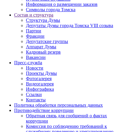
Информация о размещении заказов
Символы города Томска
Состав и структура
Структура Думы
Депутаты Думы города Томска VIII созыва
Партии
Фракции
Депутатские группы
Аппарат Думы
Кадровый резерв
Вакансии
Пресс-служба
Новости
Проекты Думы
Фотогалерея
Видеогалерея
Инфографика
Ссылки
Контакты
Политика обработки персональных данных
Прoтивoдeйствие кoрpупции
Обратная связь для сообщений о фактах
коррупции
Комиссия по соблюдению требований к
служебному поведению и урегулированию