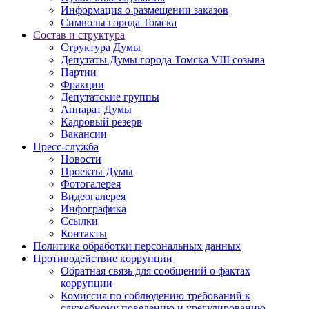
Информация о размещении заказов
Символы города Томска
Состав и структура
Структура Думы
Депутаты Думы города Томска VIII созыва
Партии
Фракции
Депутатские группы
Аппарат Думы
Кадровый резерв
Вакансии
Пресс-служба
Новости
Проекты Думы
Фотогалерея
Видеогалерея
Инфографика
Ссылки
Контакты
Политика обработки персональных данных
Прoтивoдeйствие кoрpупции
Обратная связь для сообщений о фактах
коррупции
Комиссия по соблюдению требований к
служебному поведению и урегулированию