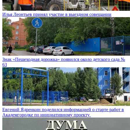
Илья Леонтьев принял участие в выездном совещании
Знак «Пешеходная дорожка» появился около детского сада №
63
Евгений Ядренкин поделился информацией о старте работ в
Академгородке по инициативному проекту