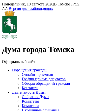
Понедельник, 10 августа 2026
|
В Томске
17:11
A
A
Версия для слабовидящих
Дума
города Томска
Официальный сайт
Обращения граждан
Онлайн-приемная
График приема депутатов
Обзоры обращений граждан
Контакты
Деятельность Думы
Собрания Думы
Комитеты
Комиссии
Публичные слушания