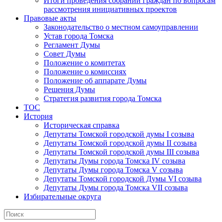
Итоги проведения собраний граждан по вопросам
рассмотрения инициативных проектов
Правовые акты
Законодательство о местном самоуправлении
Устав города Томска
Регламент Думы
Совет Думы
Положение о комитетах
Положение о комиссиях
Положение об аппарате Думы
Решения Думы
Стратегия развития города Томска
ТОС
История
Историческая справка
Депутаты Томской городской думы I созыва
Депутаты Томской городской думы II созыва
Депутаты Томской городской думы III созыва
Депутаты Думы города Томска IV созыва
Депутаты Думы города Томска V созыва
Депутаты Томской городской Думы VI созыва
Депутаты Думы города Томска VII созыва
Избирательные округа