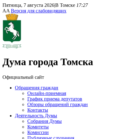
Пятница, 7 августа 2026
|
В Томске
17:27
A
A
Версия для слабовидящих
Дума
города Томска
Официальный сайт
Обращения граждан
Онлайн-приемная
График приема депутатов
Обзоры обращений граждан
Контакты
Деятельность Думы
Собрания Думы
Комитеты
Комиссии
Публичные слушания