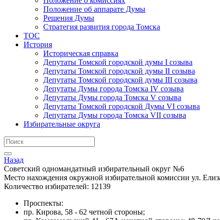
Положение о комиссиях
Положение об аппарате Думы
Решения Думы
Стратегия развития города Томска
ТОС
История
Историческая справка
Депутаты Томской городской думы I созыва
Депутаты Томской городской думы II созыва
Депутаты Томской городской думы III созыва
Депутаты Думы города Томска IV созыва
Депутаты Думы города Томска V созыва
Депутаты Томской городской Думы VI созыва
Депутаты Думы города Томска VII созыва
Избирательные округа
Назад
Советский одномандатный избирательный округ №6
Место нахождения окружной избирательной комиссии ул. Елиз
Количество избирателей: 12139
Проспекты:
пр. Кирова, 58 - 62 четной стороны;