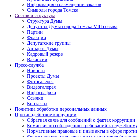
Информация о размещении заказов
Символы города Томска
Состав и структура
Структура Думы
Депутаты Думы города Томска VIII созыва
Партии
Фракции
Депутатские группы
Аппарат Думы
Кадровый резерв
Вакансии
Пресс-служба
Новости
Проекты Думы
Фотогалерея
Видеогалерея
Инфографика
Ссылки
Контакты
Политика обработки персональных данных
Прoтивoдeйствие кoрpупции
Обратная связь для сообщений о фактах коррупции
Комиссия по соблюдению требований к служебному
Нормативные правовые и иные акты в сфере проти
Формы документов, связанных с противодействием