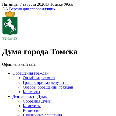
Пятница, 7 августа 2026
|
В Томске
09:08
A
A
Версия для слабовидящих
Дума
города Томска
Официальный сайт
Обращения граждан
Онлайн-приемная
График приема депутатов
Обзоры обращений граждан
Контакты
Деятельность Думы
Собрания Думы
Комитеты
Комиссии
Публичные слушания