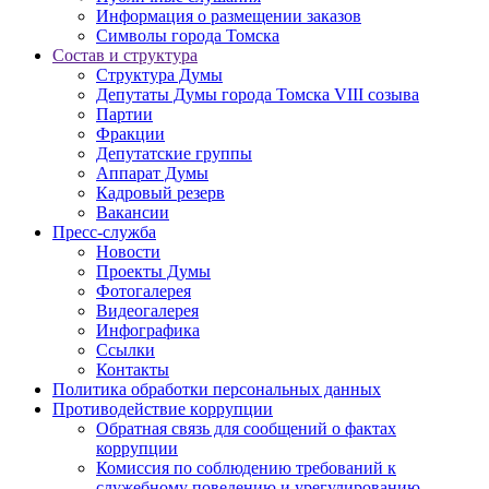
Информация о размещении заказов
Символы города Томска
Состав и структура
Структура Думы
Депутаты Думы города Томска VIII созыва
Партии
Фракции
Депутатские группы
Аппарат Думы
Кадровый резерв
Вакансии
Пресс-служба
Новости
Проекты Думы
Фотогалерея
Видеогалерея
Инфографика
Ссылки
Контакты
Политика обработки персональных данных
Прoтивoдeйствие кoрpупции
Обратная связь для сообщений о фактах
коррупции
Комиссия по соблюдению требований к
служебному поведению и урегулированию