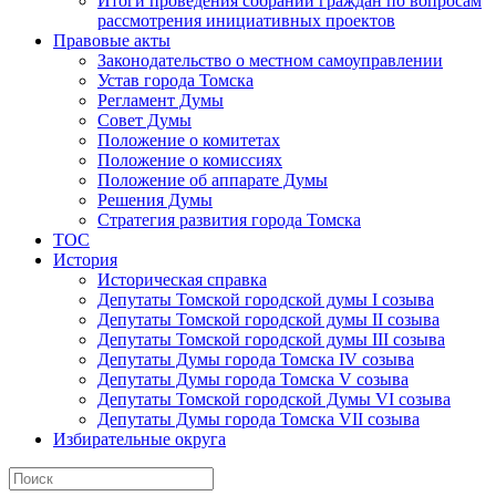
Итоги проведения собраний граждан по вопросам
рассмотрения инициативных проектов
Правовые акты
Законодательство о местном самоуправлении
Устав города Томска
Регламент Думы
Совет Думы
Положение о комитетах
Положение о комиссиях
Положение об аппарате Думы
Решения Думы
Стратегия развития города Томска
ТОС
История
Историческая справка
Депутаты Томской городской думы I созыва
Депутаты Томской городской думы II созыва
Депутаты Томской городской думы III созыва
Депутаты Думы города Томска IV созыва
Депутаты Думы города Томска V созыва
Депутаты Томской городской Думы VI созыва
Депутаты Думы города Томска VII созыва
Избирательные округа