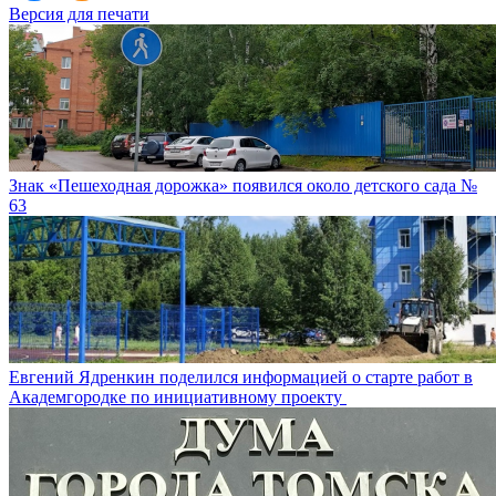
Версия для печати
Знак «Пешеходная дорожка» появился около детского сада №
63
Евгений Ядренкин поделился информацией о старте работ в
Академгородке по инициативному проекту