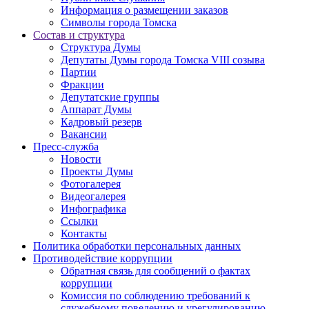
Информация о размещении заказов
Символы города Томска
Состав и структура
Структура Думы
Депутаты Думы города Томска VIII созыва
Партии
Фракции
Депутатские группы
Аппарат Думы
Кадровый резерв
Вакансии
Пресс-служба
Новости
Проекты Думы
Фотогалерея
Видеогалерея
Инфографика
Ссылки
Контакты
Политика обработки персональных данных
Прoтивoдeйствие кoрpупции
Обратная связь для сообщений о фактах
коррупции
Комиссия по соблюдению требований к
служебному поведению и урегулированию