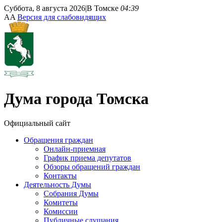
Суббота, 8 августа 2026
|
В Томске
04:39
A
A
Версия для слабовидящих
Дума
города Томска
Официальный сайт
Обращения граждан
Онлайн-приемная
График приема депутатов
Обзоры обращений граждан
Контакты
Деятельность Думы
Собрания Думы
Комитеты
Комиссии
Публичные слушания