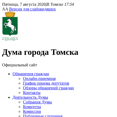
Пятница, 7 августа 2026
|
В Томске
17:54
A
A
Версия для слабовидящих
Дума
города Томска
Официальный сайт
Обращения граждан
Онлайн-приемная
График приема депутатов
Обзоры обращений граждан
Контакты
Деятельность Думы
Собрания Думы
Комитеты
Комиссии
Публичные слушания