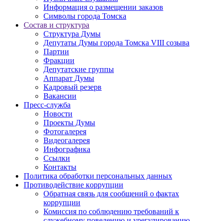
Информация о размещении заказов
Символы города Томска
Состав и структура
Структура Думы
Депутаты Думы города Томска VIII созыва
Партии
Фракции
Депутатские группы
Аппарат Думы
Кадровый резерв
Вакансии
Пресс-служба
Новости
Проекты Думы
Фотогалерея
Видеогалерея
Инфографика
Ссылки
Контакты
Политика обработки персональных данных
Прoтивoдeйствие кoрpупции
Обратная связь для сообщений о фактах
коррупции
Комиссия по соблюдению требований к
служебному поведению и урегулированию