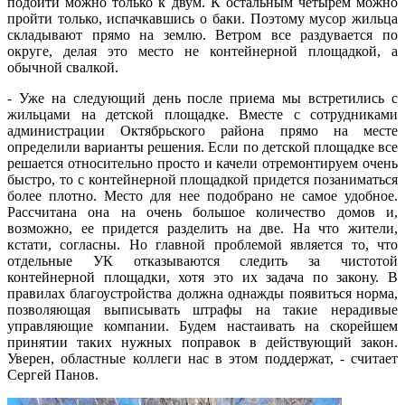
подойти можно только к двум. К остальным четырем можно
пройти только, испачкавшись о баки. Поэтому мусор жильца
складывают прямо на землю. Ветром все раздувается по
округе, делая это место не контейнерной площадкой, а
обычной свалкой.
- Уже на следующий день после приема мы встретились с
жильцами на детской площадке. Вместе с сотрудниками
администрации Октябрьского района прямо на месте
определили варианты решения. Если по детской площадке все
решается относительно просто и качели отремонтируем очень
быстро, то с контейнерной площадкой придется позаниматься
более плотно. Место для нее подобрано не самое удобное.
Рассчитана она на очень большое количество домов и,
возможно, ее придется разделить на две. На что жители,
кстати, согласны. Но главной проблемой является то, что
отдельные УК отказываются следить за чистотой
контейнерной площадки, хотя это их задача по закону. В
правилах благоустройства должна однажды появиться норма,
позволяющая выписывать штрафы на такие нерадивые
управляющие компании. Будем настаивать на скорейшем
принятии таких нужных поправок в действующий закон.
Уверен, областные коллеги нас в этом поддержат, - считает
Сергей Панов.