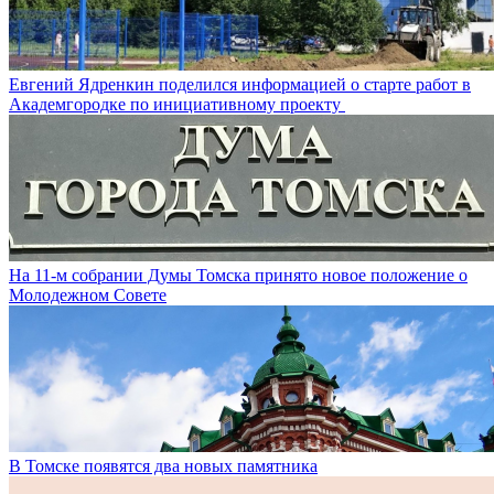
Евгений Ядренкин поделился информацией о старте работ в
Академгородке по инициативному проекту
На 11-м собрании Думы Томска принято новое положение о
Молодежном Совете
В Томске появятся два новых памятника