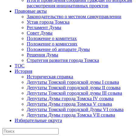
Итоги проведения собраний граждан по вопросам
рассмотрения инициативных проектов
Правовые акты
Законодательство о местном самоуправлении
Устав города Томска
Регламент Думы
Совет Думы
Положение о комитетах
Положение о комиссиях
Положение об аппарате Думы
Решения Думы
Стратегия развития города Томска
ТОС
История
Историческая справка
Депутаты Томской городской думы I созыва
Депутаты Томской городской думы II созыва
Депутаты Томской городской думы III созыва
Депутаты Думы города Томска IV созыва
Депутаты Думы города Томска V созыва
Депутаты Томской городской Думы VI созыва
Депутаты Думы города Томска VII созыва
Избирательные округа