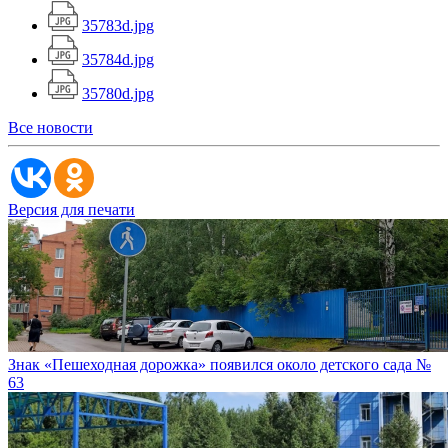
35783d.jpg
35784d.jpg
35780d.jpg
Все новости
Версия для печати
Знак «Пешеходная дорожка» появился около детского сада №
63