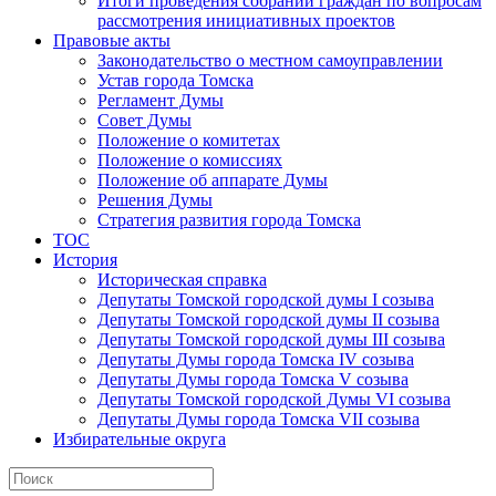
Итоги проведения собраний граждан по вопросам
рассмотрения инициативных проектов
Правовые акты
Законодательство о местном самоуправлении
Устав города Томска
Регламент Думы
Совет Думы
Положение о комитетах
Положение о комиссиях
Положение об аппарате Думы
Решения Думы
Стратегия развития города Томска
ТОС
История
Историческая справка
Депутаты Томской городской думы I созыва
Депутаты Томской городской думы II созыва
Депутаты Томской городской думы III созыва
Депутаты Думы города Томска IV созыва
Депутаты Думы города Томска V созыва
Депутаты Томской городской Думы VI созыва
Депутаты Думы города Томска VII созыва
Избирательные округа