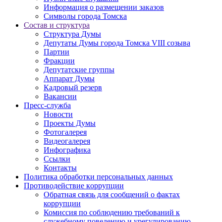
Информация о размещении заказов
Символы города Томска
Состав и структура
Структура Думы
Депутаты Думы города Томска VIII созыва
Партии
Фракции
Депутатские группы
Аппарат Думы
Кадровый резерв
Вакансии
Пресс-служба
Новости
Проекты Думы
Фотогалерея
Видеогалерея
Инфографика
Ссылки
Контакты
Политика обработки персональных данных
Прoтивoдeйствие кoрpупции
Обратная связь для сообщений о фактах
коррупции
Комиссия по соблюдению требований к
служебному поведению и урегулированию