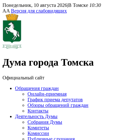
Понедельник, 10 августа 2026
|
В Томске
10:30
A
A
Версия для слабовидящих
Дума
города Томска
Официальный сайт
Обращения граждан
Онлайн-приемная
График приема депутатов
Обзоры обращений граждан
Контакты
Деятельность Думы
Собрания Думы
Комитеты
Комиссии
Публичные слушания