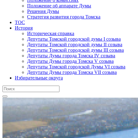
Положение о комиссиях
Положение об аппарате Думы
Решения Думы
Стратегия развития города Томска
ТОС
История
Историческая справка
Депутаты Томской городской думы I созыва
Депутаты Томской городской думы II созыва
Депутаты Томской городской думы III созыва
Депутаты Думы города Томска IV созыва
Депутаты Думы города Томска V созыва
Депутаты Томской городской Думы VI созыва
Депутаты Думы города Томска VII созыва
Избирательные округа