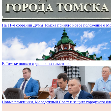
На 11-м собрании Думы Томска принято новое положение о М
В Томске появятся два новых памятника
Новые памятники, Молодежный Совет и защита городского бл