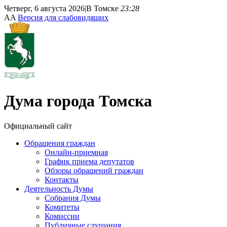
Четверг, 6 августа 2026
|
В Томске
23:28
A
A
Версия для слабовидящих
Дума
города Томска
Официальный сайт
Обращения граждан
Онлайн-приемная
График приема депутатов
Обзоры обращений граждан
Контакты
Деятельность Думы
Собрания Думы
Комитеты
Комиссии
Публичные слушания