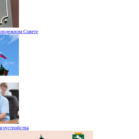
олодежном Совете
агоустройства