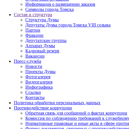
Информация о размещении заказов
Символы города Томска
Состав и структура
Структура Думы
Депутаты Думы города Томска VIII созыва
Партии
Фракции
Депутатские группы
Аппарат Думы
Кадровый резерв
Вакансии
Пресс-служба
Новости
Проекты Думы
Фотогалерея
Видеогалерея
Инфографика
Ссылки
Контакты
Политика обработки персональных данных
Прoтивoдeйствие кoрpупции
Обратная связь для сообщений о фактах коррупции
Комиссия по соблюдению требований к служебному
Нормативные правовые и иные акты в сфере проти
Формы документов, связанных с противодействием