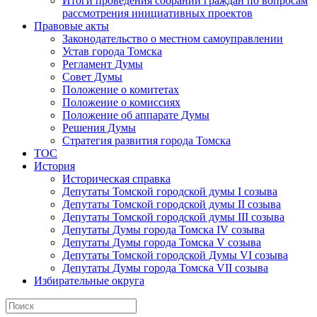
Итоги проведения собраний граждан по вопросам
рассмотрения инициативных проектов
Правовые акты
Законодательство о местном самоуправлении
Устав города Томска
Регламент Думы
Совет Думы
Положение о комитетах
Положение о комиссиях
Положение об аппарате Думы
Решения Думы
Стратегия развития города Томска
ТОС
История
Историческая справка
Депутаты Томской городской думы I созыва
Депутаты Томской городской думы II созыва
Депутаты Томской городской думы III созыва
Депутаты Думы города Томска IV созыва
Депутаты Думы города Томска V созыва
Депутаты Томской городской Думы VI созыва
Депутаты Думы города Томска VII созыва
Избирательные округа