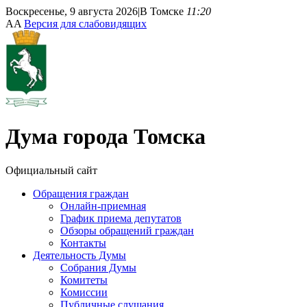
Воскресенье, 9 августа 2026
|
В Томске
11:20
A
A
Версия для слабовидящих
Дума
города Томска
Официальный сайт
Обращения граждан
Онлайн-приемная
График приема депутатов
Обзоры обращений граждан
Контакты
Деятельность Думы
Собрания Думы
Комитеты
Комиссии
Публичные слушания