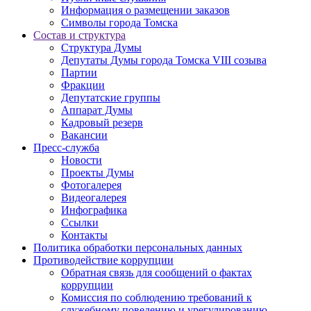
Информация о размещении заказов
Символы города Томска
Состав и структура
Структура Думы
Депутаты Думы города Томска VIII созыва
Партии
Фракции
Депутатские группы
Аппарат Думы
Кадровый резерв
Вакансии
Пресс-служба
Новости
Проекты Думы
Фотогалерея
Видеогалерея
Инфографика
Ссылки
Контакты
Политика обработки персональных данных
Прoтивoдeйствие кoрpупции
Обратная связь для сообщений о фактах
коррупции
Комиссия по соблюдению требований к
служебному поведению и урегулированию