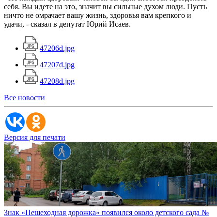
себя. Вы идете на это, значит вы сильные духом люди. Пусть
ничто не омрачает вашу жизнь, здоровья вам крепкого и
удачи, - сказал в депутат Юрий Исаев.
47206d.jpg
47207d.jpg
47208d.jpg
Все новости
Версия для печати
Знак «Пешеходная дорожка» появился около детского сада №