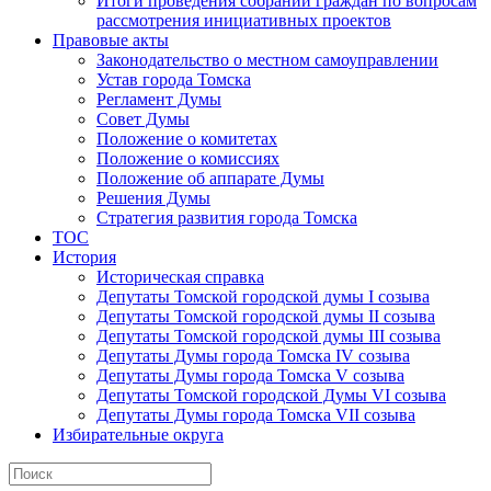
Итоги проведения собраний граждан по вопросам
рассмотрения инициативных проектов
Правовые акты
Законодательство о местном самоуправлении
Устав города Томска
Регламент Думы
Совет Думы
Положение о комитетах
Положение о комиссиях
Положение об аппарате Думы
Решения Думы
Стратегия развития города Томска
ТОС
История
Историческая справка
Депутаты Томской городской думы I созыва
Депутаты Томской городской думы II созыва
Депутаты Томской городской думы III созыва
Депутаты Думы города Томска IV созыва
Депутаты Думы города Томска V созыва
Депутаты Томской городской Думы VI созыва
Депутаты Думы города Томска VII созыва
Избирательные округа