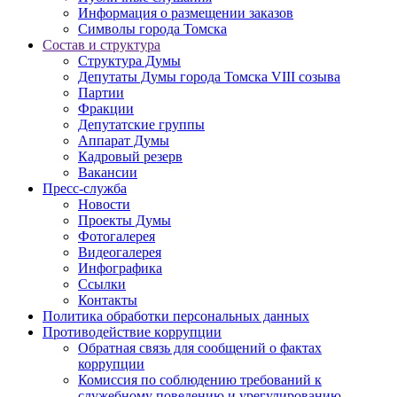
Информация о размещении заказов
Символы города Томска
Состав и структура
Структура Думы
Депутаты Думы города Томска VIII созыва
Партии
Фракции
Депутатские группы
Аппарат Думы
Кадровый резерв
Вакансии
Пресс-служба
Новости
Проекты Думы
Фотогалерея
Видеогалерея
Инфографика
Ссылки
Контакты
Политика обработки персональных данных
Прoтивoдeйствие кoрpупции
Обратная связь для сообщений о фактах
коррупции
Комиссия по соблюдению требований к
служебному поведению и урегулированию