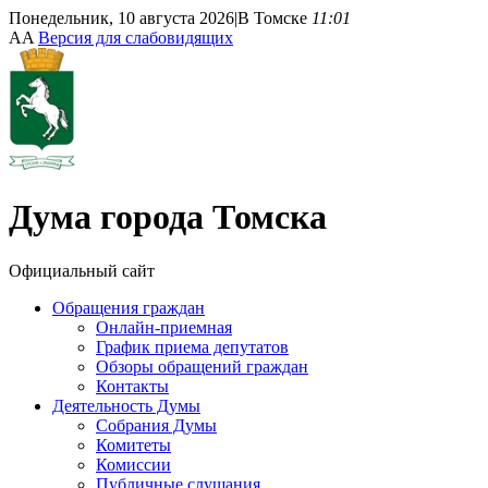
Понедельник, 10 августа 2026
|
В Томске
11:01
A
A
Версия для слабовидящих
Дума
города Томска
Официальный сайт
Обращения граждан
Онлайн-приемная
График приема депутатов
Обзоры обращений граждан
Контакты
Деятельность Думы
Собрания Думы
Комитеты
Комиссии
Публичные слушания