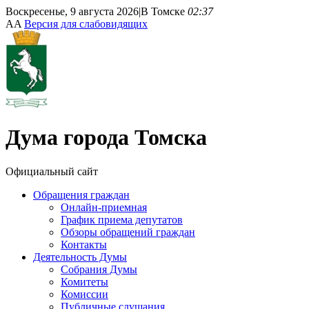
Воскресенье, 9 августа 2026
|
В Томске
02:37
A
A
Версия для слабовидящих
Дума
города Томска
Официальный сайт
Обращения граждан
Онлайн-приемная
График приема депутатов
Обзоры обращений граждан
Контакты
Деятельность Думы
Собрания Думы
Комитеты
Комиссии
Публичные слушания