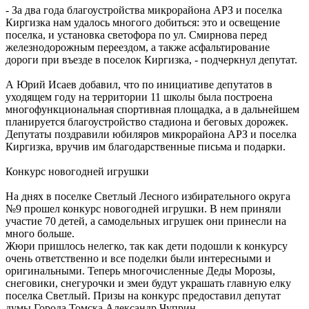
- За два года благоустройства микрорайона АРЗ и поселка
Киргизка нам удалось многого добиться: это и освещение
поселка, и установка светофора по ул. Смирнова перед
железнодорожным переездом, а также асфальтирование
дороги при въезде в поселок Киргизка, - подчеркнул депутат.
А Юрий Исаев добавил, что по инициативе депутатов в
уходящем году на территории 11 школы была построена
многофункциональная спортивная площадка, а в дальнейшем
планируется благоустройство стадиона и беговых дорожек.
Депутаты поздравили юбиляров микрорайона АРЗ и поселка
Киргизка, вручив им благодарственные письма и подарки.
Конкурс новогодней игрушки
На днях в поселке Светлый Лесного избирательного округа
№9 прошел конкурс новогодней игрушки. В нем приняли
участие 70 детей, а самодельных игрушек они принесли на
много больше.
Жюри пришлось нелегко, так как дети подошли к конкурсу
очень ответственно и все поделки были интересными и
оригинальными. Теперь многочисленные Деды Морозы,
снеговики, снегурочки и змеи будут украшать главную елку
поселка Светлый. Призы на конкурс предоставил депутат
думы Города Томска Александр Чуприн.