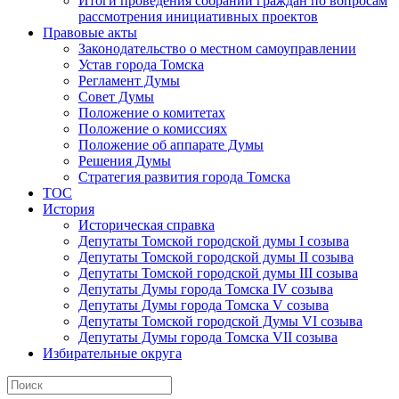
Итоги проведения собраний граждан по вопросам
рассмотрения инициативных проектов
Правовые акты
Законодательство о местном самоуправлении
Устав города Томска
Регламент Думы
Совет Думы
Положение о комитетах
Положение о комиссиях
Положение об аппарате Думы
Решения Думы
Стратегия развития города Томска
ТОС
История
Историческая справка
Депутаты Томской городской думы I созыва
Депутаты Томской городской думы II созыва
Депутаты Томской городской думы III созыва
Депутаты Думы города Томска IV созыва
Депутаты Думы города Томска V созыва
Депутаты Томской городской Думы VI созыва
Депутаты Думы города Томска VII созыва
Избирательные округа