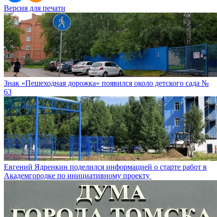
Версия для печати
Знак «Пешеходная дорожка» появился около детского сада №
63
Евгений Ядренкин поделился информацией о старте работ в
Академгородке по инициативному проекту