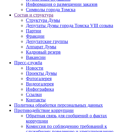
Информация о размещении заказов
Символы города Томска
Состав и структура
Структура Думы
Депутаты Думы города Томска VIII созыва
Партии
Фракции
Депутатские группы
Аппарат Думы
Кадровый резерв
Вакансии
Пресс-служба
Новости
Проекты Думы
Фотогалерея
Видеогалерея
Инфографика
Ссылки
Контакты
Политика обработки персональных данных
Прoтивoдeйствие кoрpупции
Обратная связь для сообщений о фактах
коррупции
Комиссия по соблюдению требований к
служебному поведению и урегулированию