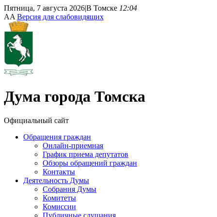
Пятница, 7 августа 2026
|
В Томске
12:04
A
A
Версия для слабовидящих
Дума
города Томска
Официальный сайт
Обращения граждан
Онлайн-приемная
График приема депутатов
Обзоры обращений граждан
Контакты
Деятельность Думы
Собрания Думы
Комитеты
Комиссии
Публичные слушания