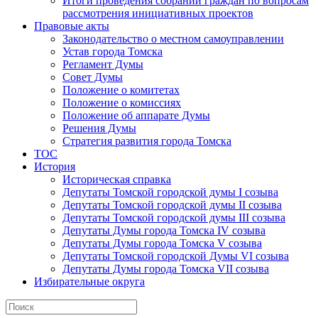
Итоги проведения собраний граждан по вопросам
рассмотрения инициативных проектов
Правовые акты
Законодательство о местном самоуправлении
Устав города Томска
Регламент Думы
Совет Думы
Положение о комитетах
Положение о комиссиях
Положение об аппарате Думы
Решения Думы
Стратегия развития города Томска
ТОС
История
Историческая справка
Депутаты Томской городской думы I созыва
Депутаты Томской городской думы II созыва
Депутаты Томской городской думы III созыва
Депутаты Думы города Томска IV созыва
Депутаты Думы города Томска V созыва
Депутаты Томской городской Думы VI созыва
Депутаты Думы города Томска VII созыва
Избирательные округа