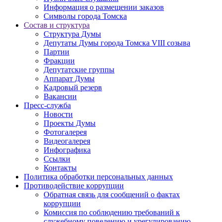
Информация о размещении заказов
Символы города Томска
Состав и структура
Структура Думы
Депутаты Думы города Томска VIII созыва
Партии
Фракции
Депутатские группы
Аппарат Думы
Кадровый резерв
Вакансии
Пресс-служба
Новости
Проекты Думы
Фотогалерея
Видеогалерея
Инфографика
Ссылки
Контакты
Политика обработки персональных данных
Прoтивoдeйствие кoрpупции
Обратная связь для сообщений о фактах
коррупции
Комиссия по соблюдению требований к
служебному поведению и урегулированию