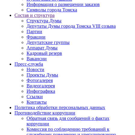
Информация о размещении заказов
Символы города Томска
Состав и структура
Структура Думы
Депутаты Думы города Томска VIII созыва
Партии
Фракции
Депутатские группы
Аппарат Думы
Кадровый резерв
Вакансии
Пресс-служба
Новости
Проекты Думы
Фотогалерея
Видеогалерея
Инфографика
Ссылки
Контакты
Политика обработки персональных данных
Прoтивoдeйствие кoрpупции
Обратная связь для сообщений о фактах
коррупции
Комиссия по соблюдению требований к
служебному поведению и урегулированию