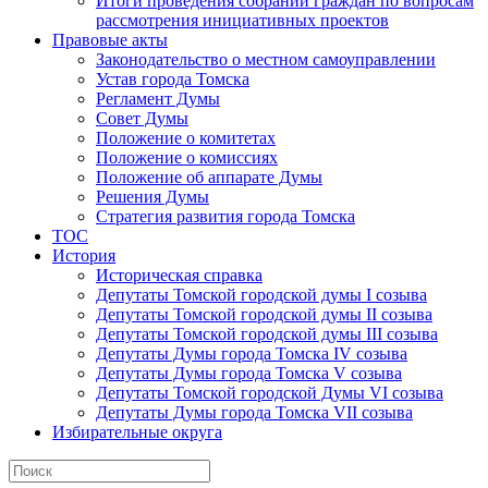
Итоги проведения собраний граждан по вопросам
рассмотрения инициативных проектов
Правовые акты
Законодательство о местном самоуправлении
Устав города Томска
Регламент Думы
Совет Думы
Положение о комитетах
Положение о комиссиях
Положение об аппарате Думы
Решения Думы
Стратегия развития города Томска
ТОС
История
Историческая справка
Депутаты Томской городской думы I созыва
Депутаты Томской городской думы II созыва
Депутаты Томской городской думы III созыва
Депутаты Думы города Томска IV созыва
Депутаты Думы города Томска V созыва
Депутаты Томской городской Думы VI созыва
Депутаты Думы города Томска VII созыва
Избирательные округа