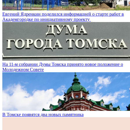
Евгений Ядренкин поделился информацией о старте работ в
Академгородке по инициативному проекту
На 11-м собрании Думы Томска принято новое положение о
Молодежном Совете
В Томске появятся два новых памятника