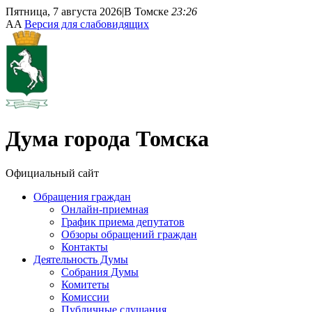
Пятница, 7 августа 2026
|
В Томске
23:26
A
A
Версия для слабовидящих
Дума
города Томска
Официальный сайт
Обращения граждан
Онлайн-приемная
График приема депутатов
Обзоры обращений граждан
Контакты
Деятельность Думы
Собрания Думы
Комитеты
Комиссии
Публичные слушания