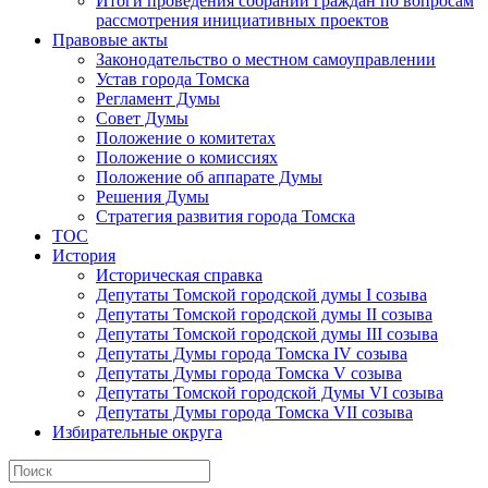
Итоги проведения собраний граждан по вопросам
рассмотрения инициативных проектов
Правовые акты
Законодательство о местном самоуправлении
Устав города Томска
Регламент Думы
Совет Думы
Положение о комитетах
Положение о комиссиях
Положение об аппарате Думы
Решения Думы
Стратегия развития города Томска
ТОС
История
Историческая справка
Депутаты Томской городской думы I созыва
Депутаты Томской городской думы II созыва
Депутаты Томской городской думы III созыва
Депутаты Думы города Томска IV созыва
Депутаты Думы города Томска V созыва
Депутаты Томской городской Думы VI созыва
Депутаты Думы города Томска VII созыва
Избирательные округа