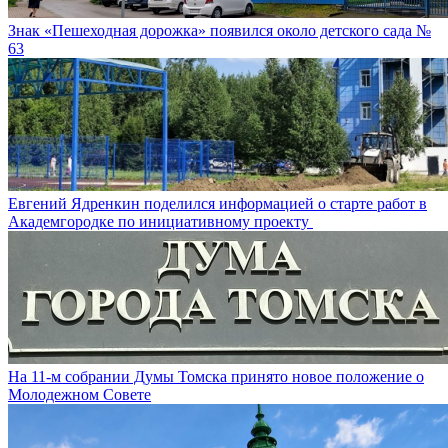
Знак «Пешеходная дорожка» появился около детского сада №
63
Евгений Ядренкин поделился информацией о старте работ в
Академгородке по инициативному проекту
На 11-м собрании Думы Томска принято новое положение о
Молодежном Совете