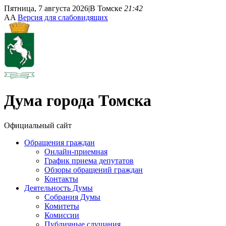
Пятница, 7 августа 2026
|
В Томске
21:42
A
A
Версия для слабовидящих
Дума
города Томска
Официальный сайт
Обращения граждан
Онлайн-приемная
График приема депутатов
Обзоры обращений граждан
Контакты
Деятельность Думы
Собрания Думы
Комитеты
Комиссии
Публичные слушания