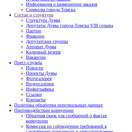
Информация о размещении заказов
Символы города Томска
Состав и структура
Структура Думы
Депутаты Думы города Томска VIII созыва
Партии
Фракции
Депутатские группы
Аппарат Думы
Кадровый резерв
Вакансии
Пресс-служба
Новости
Проекты Думы
Фотогалерея
Видеогалерея
Инфографика
Ссылки
Контакты
Политика обработки персональных данных
Прoтивoдeйствие кoрpупции
Обратная связь для сообщений о фактах
коррупции
Комиссия по соблюдению требований к
служебному поведению и урегулированию