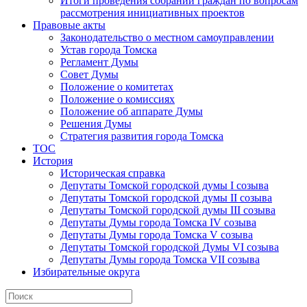
Итоги проведения собраний граждан по вопросам
рассмотрения инициативных проектов
Правовые акты
Законодательство о местном самоуправлении
Устав города Томска
Регламент Думы
Совет Думы
Положение о комитетах
Положение о комиссиях
Положение об аппарате Думы
Решения Думы
Стратегия развития города Томска
ТОС
История
Историческая справка
Депутаты Томской городской думы I созыва
Депутаты Томской городской думы II созыва
Депутаты Томской городской думы III созыва
Депутаты Думы города Томска IV созыва
Депутаты Думы города Томска V созыва
Депутаты Томской городской Думы VI созыва
Депутаты Думы города Томска VII созыва
Избирательные округа