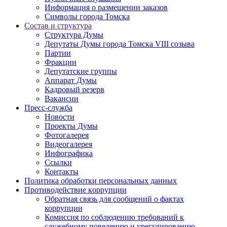
Информация о размещении заказов
Символы города Томска
Состав и структура
Структура Думы
Депутаты Думы города Томска VIII созыва
Партии
Фракции
Депутатские группы
Аппарат Думы
Кадровый резерв
Вакансии
Пресс-служба
Новости
Проекты Думы
Фотогалерея
Видеогалерея
Инфографика
Ссылки
Контакты
Политика обработки персональных данных
Прoтивoдeйствие кoрpупции
Обратная связь для сообщений о фактах
коррупции
Комиссия по соблюдению требований к
служебному поведению и урегулированию