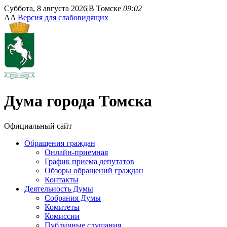
Суббота, 8 августа 2026
|
В Томске
09:02
A
A
Версия для слабовидящих
Дума
города Томска
Официальный сайт
Обращения граждан
Онлайн-приемная
График приема депутатов
Обзоры обращений граждан
Контакты
Деятельность Думы
Собрания Думы
Комитеты
Комиссии
Публичные слушания