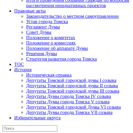
Итоги проведения собраний граждан по вопросам
рассмотрения инициативных проектов
Правовые акты
Законодательство о местном самоуправлении
Устав города Томска
Регламент Думы
Совет Думы
Положение о комитетах
Положение о комиссиях
Положение об аппарате Думы
Решения Думы
Стратегия развития города Томска
ТОС
История
Историческая справка
Депутаты Томской городской думы I созыва
Депутаты Томской городской думы II созыва
Депутаты Томской городской думы III созыва
Депутаты Думы города Томска IV созыва
Депутаты Думы города Томска V созыва
Депутаты Томской городской Думы VI созыва
Депутаты Думы города Томска VII созыва
Избирательные округа