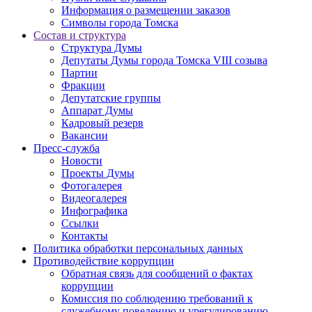
Информация о размещении заказов
Символы города Томска
Состав и структура
Структура Думы
Депутаты Думы города Томска VIII созыва
Партии
Фракции
Депутатские группы
Аппарат Думы
Кадровый резерв
Вакансии
Пресс-служба
Новости
Проекты Думы
Фотогалерея
Видеогалерея
Инфографика
Ссылки
Контакты
Политика обработки персональных данных
Прoтивoдeйствие кoрpупции
Обратная связь для сообщений о фактах
коррупции
Комиссия по соблюдению требований к
служебному поведению и урегулированию