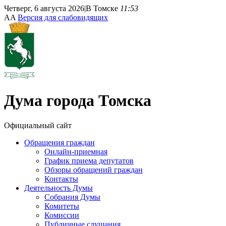
Четверг, 6 августа 2026
|
В Томске
11:53
A
A
Версия для слабовидящих
Дума
города Томска
Официальный сайт
Обращения граждан
Онлайн-приемная
График приема депутатов
Обзоры обращений граждан
Контакты
Деятельность Думы
Собрания Думы
Комитеты
Комиссии
Публичные слушания