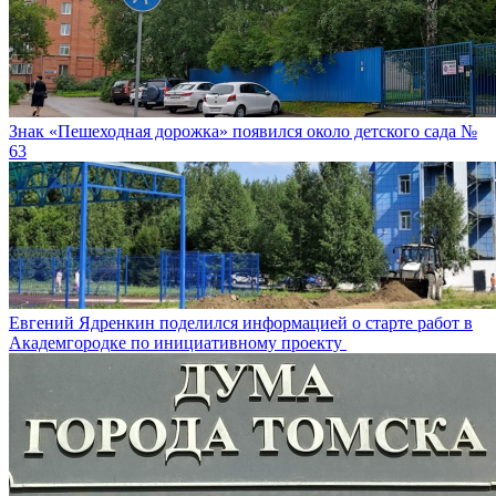
Знак «Пешеходная дорожка» появился около детского сада №
63
Евгений Ядренкин поделился информацией о старте работ в
Академгородке по инициативному проекту