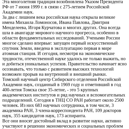
Эта многолетняя традиция возобновлена Указом Президента
РФ от 7 июня 1999 г. в связи с 275-летием Российской
Академии наук.
За два с лишним века российская наука открыла великие
имена Михаила Ломоносов, Ивана Павлова, Дмитрия
Менделеева, Игоря Курчатова и многих других. Она всегда
шла в авангарде мирового научного прогресса, особенно в
области фундаментальных исследований. Учеными России
многое сделано впервые: запущен первый искусственный
спутник Земли, введена в эксплуатацию первая в мире
атомная станция. И сегодня, несмотря на экономические
трудности, отечественной науке удалось не только выжить, но
и добиться уникальных успехов. Правительство начинает ясно
осознавать, что только с развитием высоких технологий
возможен прорыв на внутренний и внешний рынки.
Томский научный центр Сибирского отделения Российской
Академии наук, созданный в 1969 году и отметивший в год
400-летия Томска свое 35-летие, - это 5 крупных
академических институтов и ряд научных и вспомогательных
подразделений. Сегодня в ТНЦ СО РАН работает около 2500
человек. Из них 683 научных сотрудника, в том числе, 3
академика РАН, 3 члена-корреспондента РАН, 109 докторов
наук, 355 кандидатов наук, 173 аспиранта.
Все они вносят достойный вклад в развитие науки, активно
участвуют в решении экономических и социальных проблем