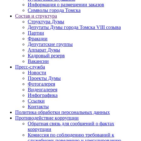
Информация о размещении заказов
Символы города Томска
Состав и структура
Структура Думы
Депутаты Думы города Томска VIII созыва
Партии
Фракции
Депутатские группы
Аппарат Думы
Кадровый резерв
Вакансии
Пресс-служба
Новости
Проекты Думы
Фотогалерея
Видеогалерея
Инфографика
Ссылки
Контакты
Политика обработки персональных данных
Прoтивoдeйствие кoрpупции
Обратная связь для сообщений о фактах
коррупции
Комиссия по соблюдению требований к
служебному поведению и урегулированию