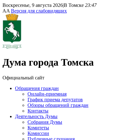
Воскресенье, 9 августа 2026
|
В Томске
23:47
A
A
Версия для слабовидящих
Дума
города Томска
Официальный сайт
Обращения граждан
Онлайн-приемная
График приема депутатов
Обзоры обращений граждан
Контакты
Деятельность Думы
Собрания Думы
Комитеты
Комиссии
Публичные слушания