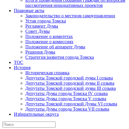
Итоги проведения собраний граждан по вопросам
рассмотрения инициативных проектов
Правовые акты
Законодательство о местном самоуправлении
Устав города Томска
Регламент Думы
Совет Думы
Положение о комитетах
Положение о комиссиях
Положение об аппарате Думы
Решения Думы
Стратегия развития города Томска
ТОС
История
Историческая справка
Депутаты Томской городской думы I созыва
Депутаты Томской городской думы II созыва
Депутаты Томской городской думы III созыва
Депутаты Думы города Томска IV созыва
Депутаты Думы города Томска V созыва
Депутаты Томской городской Думы VI созыва
Депутаты Думы города Томска VII созыва
Избирательные округа