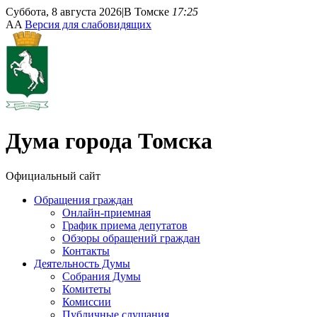
Суббота, 8 августа 2026
|
В Томске
17:25
A
A
Версия для слабовидящих
Дума
города Томска
Официальный сайт
Обращения граждан
Онлайн-приемная
График приема депутатов
Обзоры обращений граждан
Контакты
Деятельность Думы
Собрания Думы
Комитеты
Комиссии
Публичные слушания