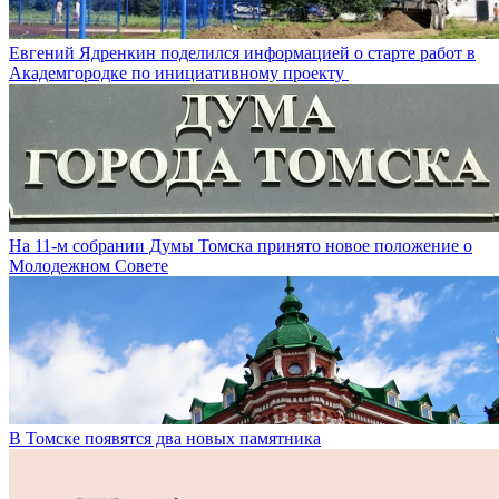
Евгений Ядренкин поделился информацией о старте работ в
Академгородке по инициативному проекту
На 11-м собрании Думы Томска принято новое положение о
Молодежном Совете
В Томске появятся два новых памятника