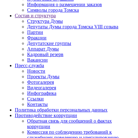
Информация о размещении заказов
Символы города Томска
Состав и структура
Структура Думы
Депутаты Думы города Томска VIII созыва
Партии
Фракции
Депутатские группы
Аппарат Думы
Кадровый резерв
Вакансии
Пресс-служба
Новости
Проекты Думы
Фотогалерея
Видеогалерея
Инфографика
Ссылки
Контакты
Политика обработки персональных данных
Прoтивoдeйствие кoрpупции
Обратная связь для сообщений о фактах
коррупции
Комиссия по соблюдению требований к
служебному поведению и урегулированию