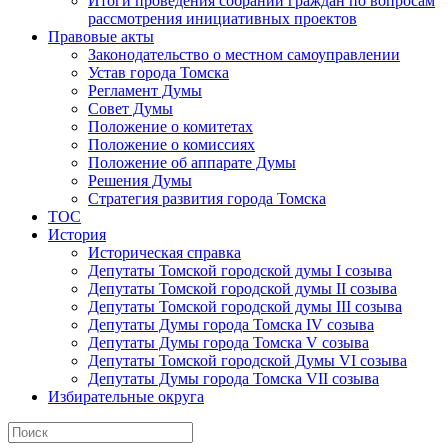
Итоги проведения собраний граждан по вопросам
рассмотрения инициативных проектов
Правовые акты
Законодательство о местном самоуправлении
Устав города Томска
Регламент Думы
Совет Думы
Положение о комитетах
Положение о комиссиях
Положение об аппарате Думы
Решения Думы
Стратегия развития города Томска
ТОС
История
Историческая справка
Депутаты Томской городской думы I созыва
Депутаты Томской городской думы II созыва
Депутаты Томской городской думы III созыва
Депутаты Думы города Томска IV созыва
Депутаты Думы города Томска V созыва
Депутаты Томской городской Думы VI созыва
Депутаты Думы города Томска VII созыва
Избирательные округа