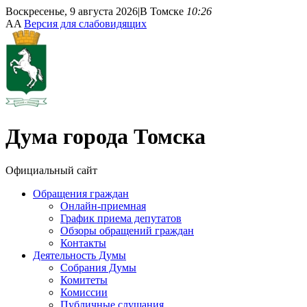
Воскресенье, 9 августа 2026
|
В Томске
10:26
A
A
Версия для слабовидящих
Дума
города Томска
Официальный сайт
Обращения граждан
Онлайн-приемная
График приема депутатов
Обзоры обращений граждан
Контакты
Деятельность Думы
Собрания Думы
Комитеты
Комиссии
Публичные слушания