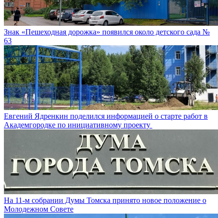
Знак «Пешеходная дорожка» появился около детского сада №
63
Евгений Ядренкин поделился информацией о старте работ в
Академгородке по инициативному проекту
На 11-м собрании Думы Томска принято новое положение о
Молодежном Совете