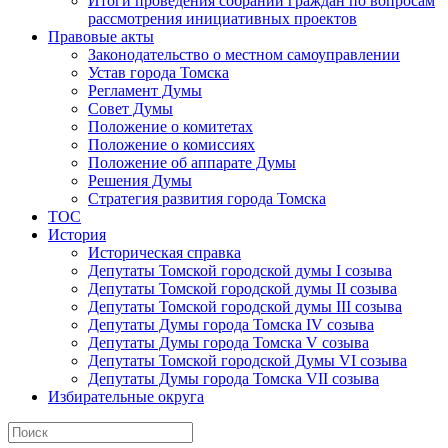
Итоги проведения собраний граждан по вопросам
рассмотрения инициативных проектов
Правовые акты
Законодательство о местном самоуправлении
Устав города Томска
Регламент Думы
Совет Думы
Положение о комитетах
Положение о комиссиях
Положение об аппарате Думы
Решения Думы
Стратегия развития города Томска
ТОС
История
Историческая справка
Депутаты Томской городской думы I созыва
Депутаты Томской городской думы II созыва
Депутаты Томской городской думы III созыва
Депутаты Думы города Томска IV созыва
Депутаты Думы города Томска V созыва
Депутаты Томской городской Думы VI созыва
Депутаты Думы города Томска VII созыва
Избирательные округа