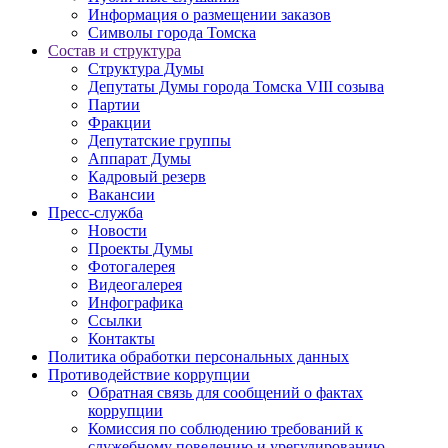
Информация о размещении заказов
Символы города Томска
Состав и структура
Структура Думы
Депутаты Думы города Томска VIII созыва
Партии
Фракции
Депутатские группы
Аппарат Думы
Кадровый резерв
Вакансии
Пресс-служба
Новости
Проекты Думы
Фотогалерея
Видеогалерея
Инфографика
Ссылки
Контакты
Политика обработки персональных данных
Прoтивoдeйствие кoрpупции
Обратная связь для сообщений о фактах
коррупции
Комиссия по соблюдению требований к
служебному поведению и урегулированию