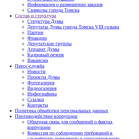
Информация о размещении заказов
Символы города Томска
Состав и структура
Структура Думы
Депутаты Думы города Томска VIII созыва
Партии
Фракции
Депутатские группы
Аппарат Думы
Кадровый резерв
Вакансии
Пресс-служба
Новости
Проекты Думы
Фотогалерея
Видеогалерея
Инфографика
Ссылки
Контакты
Политика обработки персональных данных
Прoтивoдeйствие кoрpупции
Обратная связь для сообщений о фактах
коррупции
Комиссия по соблюдению требований к
служебному поведению и урегулированию