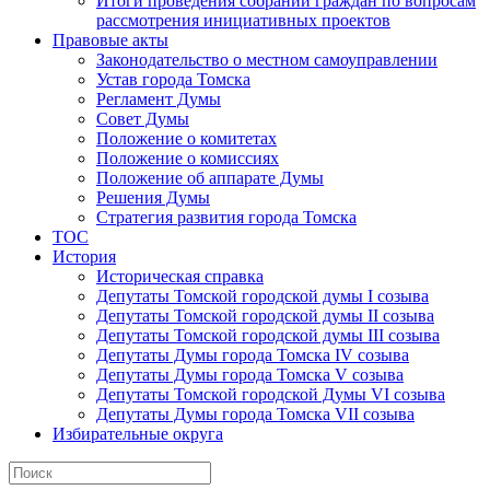
Итоги проведения собраний граждан по вопросам
рассмотрения инициативных проектов
Правовые акты
Законодательство о местном самоуправлении
Устав города Томска
Регламент Думы
Совет Думы
Положение о комитетах
Положение о комиссиях
Положение об аппарате Думы
Решения Думы
Стратегия развития города Томска
ТОС
История
Историческая справка
Депутаты Томской городской думы I созыва
Депутаты Томской городской думы II созыва
Депутаты Томской городской думы III созыва
Депутаты Думы города Томска IV созыва
Депутаты Думы города Томска V созыва
Депутаты Томской городской Думы VI созыва
Депутаты Думы города Томска VII созыва
Избирательные округа