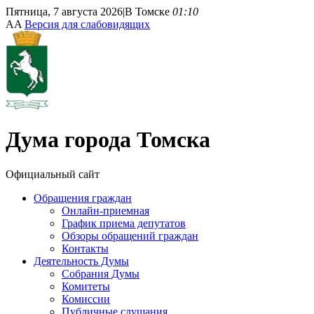
Пятница, 7 августа 2026
|
В Томске
01:10
A
A
Версия для слабовидящих
Дума
города Томска
Официальный сайт
Обращения граждан
Онлайн-приемная
График приема депутатов
Обзоры обращений граждан
Контакты
Деятельность Думы
Собрания Думы
Комитеты
Комиссии
Публичные слушания