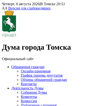
Четверг, 6 августа 2026
|
В Томске
20:51
A
A
Версия для слабовидящих
Дума
города Томска
Официальный сайт
Обращения граждан
Онлайн-приемная
График приема депутатов
Обзоры обращений граждан
Контакты
Деятельность Думы
Собрания Думы
Комитеты
Комиссии
Публичные слушания