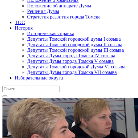
Положение о комиссиях
Положение об аппарате Думы
Решения Думы
Стратегия развития города Томска
ТОС
История
Историческая справка
Депутаты Томской городской думы I созыва
Депутаты Томской городской думы II созыва
Депутаты Томской городской думы III созыва
Депутаты Думы города Томска IV созыва
Депутаты Думы города Томска V созыва
Депутаты Томской городской Думы VI созыва
Депутаты Думы города Томска VII созыва
Избирательные округа