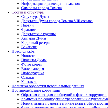
Информация о размещении заказов
Символы города Томска
Состав и структура
Структура Думы
Депутаты Думы города Томска VIII созыва
Партии
Фракции
Депутатские группы
Аппарат Думы
Кадровый резерв
Вакансии
Пресс-служба
Новости
Проекты Думы
Фотогалерея
Видеогалерея
Инфографика
Ссылки
Контакты
Политика обработки персональных данных
Прoтивoдeйствие кoрpупции
Обратная связь для сообщений о фактах коррупции
Комиссия по соблюдению требований к служебному
Нормативные правовые и иные акты в сфере проти
Формы документов, связанных с противодействием