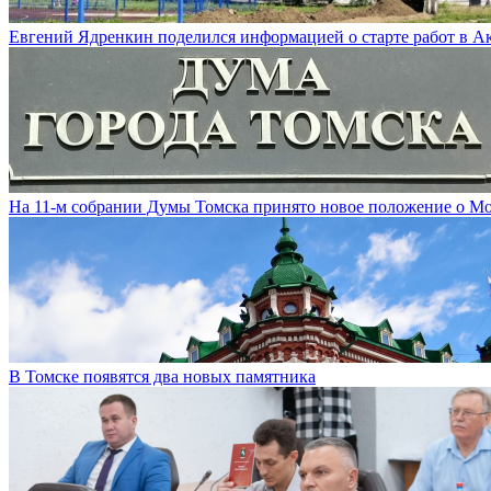
Евгений Ядренкин поделился информацией о старте работ в 
На 11-м собрании Думы Томска принято новое положение о М
В Томске появятся два новых памятника