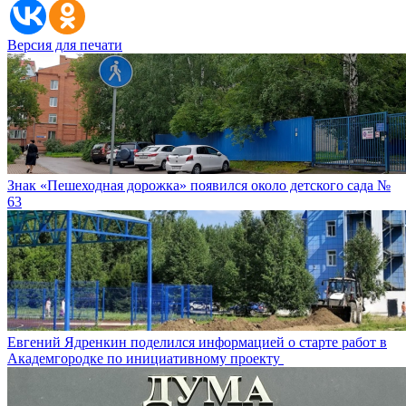
Версия для печати
Знак «Пешеходная дорожка» появился около детского сада №
63
Евгений Ядренкин поделился информацией о старте работ в
Академгородке по инициативному проекту