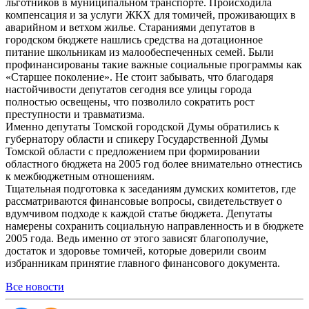
льготников в муниципальном транспорте. Происходила
компенсация и за услуги ЖКХ для томичей, проживающих в
аварийном и ветхом жилье. Стараниями депутатов в
городском бюджете нашлись средства на дотационное
питание школьникам из малообеспеченных семей. Были
профинансированы такие важные социальные программы как
«Старшее поколение». Не стоит забывать, что благодаря
настойчивости депутатов сегодня все улицы города
полностью освещены, что позволило сократить рост
преступности и травматизма.
Именно депутаты Томской городской Думы обратились к
губернатору области и спикеру Государственной Думы
Томской области с предложением при формировании
областного бюджета на 2005 год более внимательно отнестись
к межбюджетным отношениям.
Тщательная подготовка к заседаниям думских комитетов, где
рассматриваются финансовые вопросы, свидетельствует о
вдумчивом подходе к каждой статье бюджета. Депутаты
намерены сохранить социальную направленность и в бюджете
2005 года. Ведь именно от этого зависят благополучие,
достаток и здоровье томичей, которые доверили своим
избранникам принятие главного финансового документа.
Все новости