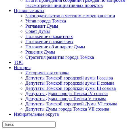
Итоги проведения собраний граждан по вопросам
рассмотрения инициативных проектов
Правовые акты
Законодательство о местном самоуправлении
Устав города Томска
Регламент Думы
Совет Думы
Положение о комитетах
Положение о комиссиях
Положение об аппарате Думы
Решения Думы
Стратегия развития города Томска
ТОС
История
Историческая справка
Депутаты Томской городской думы I созыва
Депутаты Томской городской думы II созыва
Депутаты Томской городской думы III созыва
Депутаты Думы города Томска IV созыва
Депутаты Думы города Томска V созыва
Депутаты Томской городской Думы VI созыва
Депутаты Думы города Томска VII созыва
Избирательные округа