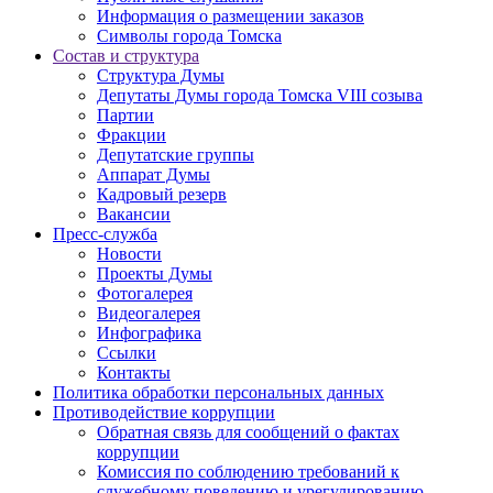
Информация о размещении заказов
Символы города Томска
Состав и структура
Структура Думы
Депутаты Думы города Томска VIII созыва
Партии
Фракции
Депутатские группы
Аппарат Думы
Кадровый резерв
Вакансии
Пресс-служба
Новости
Проекты Думы
Фотогалерея
Видеогалерея
Инфографика
Ссылки
Контакты
Политика обработки персональных данных
Прoтивoдeйствие кoрpупции
Обратная связь для сообщений о фактах
коррупции
Комиссия по соблюдению требований к
служебному поведению и урегулированию