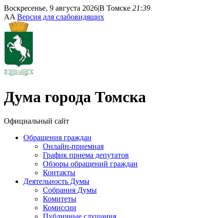
Воскресенье, 9 августа 2026
|
В Томске
21:39
A
A
Версия для слабовидящих
Дума
города Томска
Официальный сайт
Обращения граждан
Онлайн-приемная
График приема депутатов
Обзоры обращений граждан
Контакты
Деятельность Думы
Собрания Думы
Комитеты
Комиссии
Публичные слушания