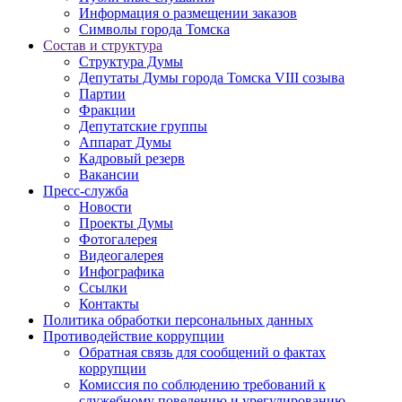
Информация о размещении заказов
Символы города Томска
Состав и структура
Структура Думы
Депутаты Думы города Томска VIII созыва
Партии
Фракции
Депутатские группы
Аппарат Думы
Кадровый резерв
Вакансии
Пресс-служба
Новости
Проекты Думы
Фотогалерея
Видеогалерея
Инфографика
Ссылки
Контакты
Политика обработки персональных данных
Прoтивoдeйствие кoрpупции
Обратная связь для сообщений о фактах
коррупции
Комиссия по соблюдению требований к
служебному поведению и урегулированию