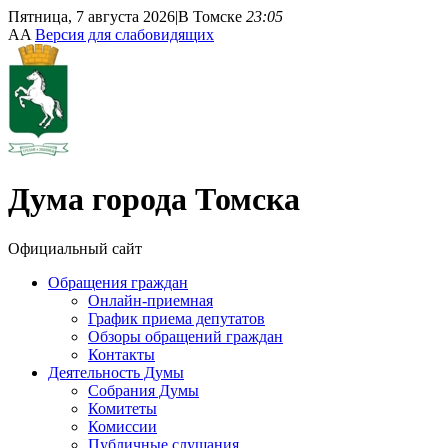
Пятница, 7 августа 2026
|
В Томске
23:05
A
A
Версия для слабовидящих
Дума
города Томска
Официальный сайт
Обращения граждан
Онлайн-приемная
График приема депутатов
Обзоры обращений граждан
Контакты
Деятельность Думы
Собрания Думы
Комитеты
Комиссии
Публичные слушания