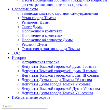
Итоги проведения собраний граждан по вопросам
рассмотрения инициативных проектов
Правовые акты
Законодательство о местном самоуправлении
Устав города Томска
Регламент Думы
Совет Думы
Положение о комитетах
Положение о комиссиях
Положение об аппарате Думы
Решения Думы
Стратегия развития города Томска
ТОС
История
Историческая справка
Депутаты Томской городской думы I созыва
Депутаты Томской городской думы II созыва
Депутаты Томской городской думы III созыва
Депутаты Думы города Томска IV созыва
Депутаты Думы города Томска V созыва
Депутаты Томской городской Думы VI созыва
Депутаты Думы города Томска VII созыва
Избирательные округа