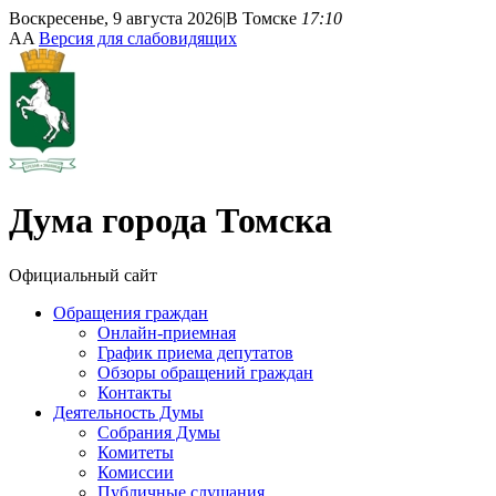
Воскресенье, 9 августа 2026
|
В Томске
17:10
A
A
Версия для слабовидящих
Дума
города Томска
Официальный сайт
Обращения граждан
Онлайн-приемная
График приема депутатов
Обзоры обращений граждан
Контакты
Деятельность Думы
Собрания Думы
Комитеты
Комиссии
Публичные слушания