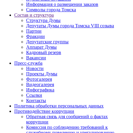
Информация о размещении заказов
Символы города Томска
Состав и структура
Структура Думы
Депутаты Думы города Томска VIII созыва
Партии
Фракции
Депутатские группы
Аппарат Думы
Кадровый резерв
Вакансии
Пресс-служба
Новости
Проекты Думы
Фотогалерея
Видеогалерея
Инфографика
Ссылки
Контакты
Политика обработки персональных данных
Прoтивoдeйствие кoрpупции
Обратная связь для сообщений о фактах
коррупции
Комиссия по соблюдению требований к
служебному поведению и урегулированию