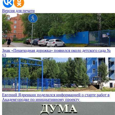
Версия для печати
Знак «Пешеходная дорожка» появился около детского сада №
63
Евгений Ядренкин поделился информацией о старте работ в
Академгородке по инициативному проекту