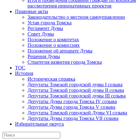
Итоги проведения собраний граждан по вопросам
рассмотрения инициативных проектов
Правовые акты
Законодательство о местном самоуправлении
Устав города Томска
Регламент Думы
Совет Думы
Положение о комитетах
Положение о комиссиях
Положение об аппарате Думы
Решения Думы
Стратегия развития города Томска
ТОС
История
Историческая справка
Депутаты Томской городской думы I созыва
Депутаты Томской городской думы II созыва
Депутаты Томской городской думы III созыва
Депутаты Думы города Томска IV созыва
Депутаты Думы города Томска V созыва
Депутаты Томской городской Думы VI созыва
Депутаты Думы города Томска VII созыва
Избирательные округа