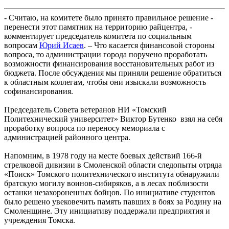
- Считаю, на комитете было принято правильное решение -
перенести этот памятник на территорию райцентра, -
комментирует председатель комитета по социальным
вопросам
Юрий Исаев
. – Что касается финансовой стороны
вопроса, то администрации города поручено проработать
возможности финансирования восстановительных работ из
бюджета. После обсуждения мы приняли решение обратиться
к областным коллегам, чтобы они изыскали возможность
софинансирования.
Председатель Совета ветеранов НИ «Томский
Политехнический университет» Виктор Бутенко взял на себя
проработку вопроса по переносу мемориала с
администрацией районного центра.
Напомним, в 1978 году на месте боевых действий 166-й
стрелковой дивизии в Смоленской области следопыты отряда
«Поиск» Томского политехнического института обнаружили
братскую могилу воинов-сибиряков, а в лесах поблизости
останки незахороненных бойцов. По инициативе студентов
было решено увековечить память павших в боях за Родину на
Смоленщине. Эту инициативу поддержали предприятия и
учреждения Томска.