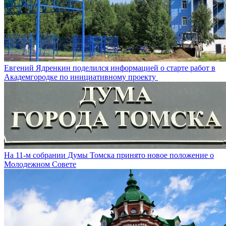
Евгений Ядренкин поделился информацией о старте работ в
Академгородке по инициативному проекту
На 11-м собрании Думы Томска принято новое положение о
Молодежном Совете