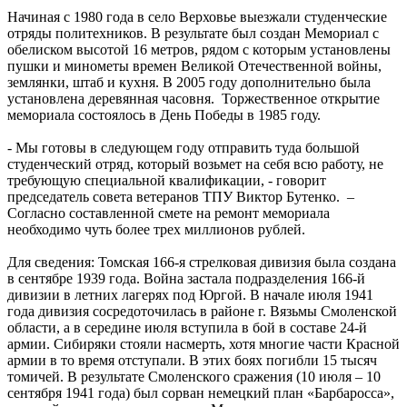
Начиная с 1980 года в село Верховье выезжали студенческие
отряды политехников. В результате был создан Мемориал с
обелиском высотой 16 метров, рядом с которым установлены
пушки и минометы времен Великой Отечественной войны,
землянки, штаб и кухня. В 2005 году дополнительно была
установлена деревянная часовня. Торжественное открытие
мемориала состоялось в День Победы в 1985 году.
- Мы готовы в следующем году отправить туда большой
студенческий отряд, который возьмет на себя всю работу, не
требующую специальной квалификации, - говорит
председатель совета ветеранов ТПУ Виктор Бутенко. –
Согласно составленной смете на ремонт мемориала
необходимо чуть более трех миллионов рублей.
Для сведения: Томская 166-я стрелковая дивизия была создана
в сентябре 1939 года. Война застала подразделения 166-й
дивизии в летних лагерях под Юргой. В начале июля 1941
года дивизия сосредоточилась в районе г. Вязьмы Смоленской
области, а в середине июля вступила в бой в составе 24-й
армии. Сибиряки стояли насмерть, хотя многие части Красной
армии в то время отступали. В этих боях погибли 15 тысяч
томичей. В результате Смоленского сражения (10 июля – 10
сентября 1941 года) был сорван немецкий план «Барбаросса»,