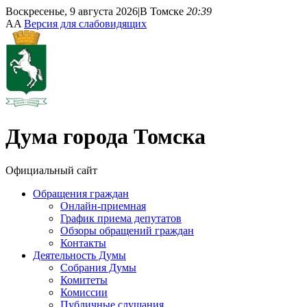
Воскресенье, 9 августа 2026
|
В Томске
20:39
A
A
Версия для слабовидящих
Дума
города Томска
Официальный сайт
Обращения граждан
Онлайн-приемная
График приема депутатов
Обзоры обращений граждан
Контакты
Деятельность Думы
Собрания Думы
Комитеты
Комиссии
Публичные слушания