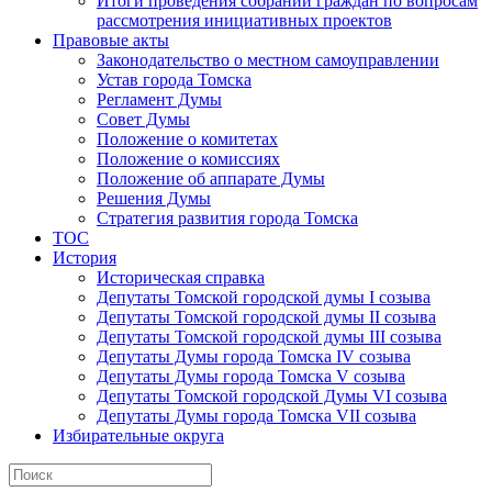
Итоги проведения собраний граждан по вопросам
рассмотрения инициативных проектов
Правовые акты
Законодательство о местном самоуправлении
Устав города Томска
Регламент Думы
Совет Думы
Положение о комитетах
Положение о комиссиях
Положение об аппарате Думы
Решения Думы
Стратегия развития города Томска
ТОС
История
Историческая справка
Депутаты Томской городской думы I созыва
Депутаты Томской городской думы II созыва
Депутаты Томской городской думы III созыва
Депутаты Думы города Томска IV созыва
Депутаты Думы города Томска V созыва
Депутаты Томской городской Думы VI созыва
Депутаты Думы города Томска VII созыва
Избирательные округа