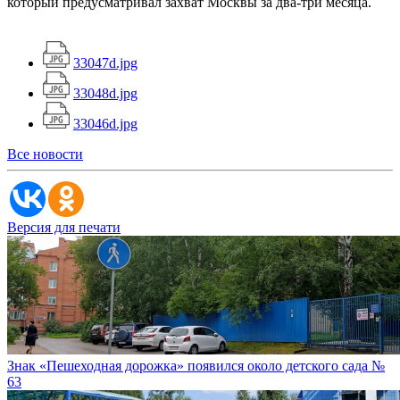
который предусматривал захват Москвы за два-три месяца.
33047d.jpg
33048d.jpg
33046d.jpg
Все новости
Версия для печати
Знак «Пешеходная дорожка» появился около детского сада №
63