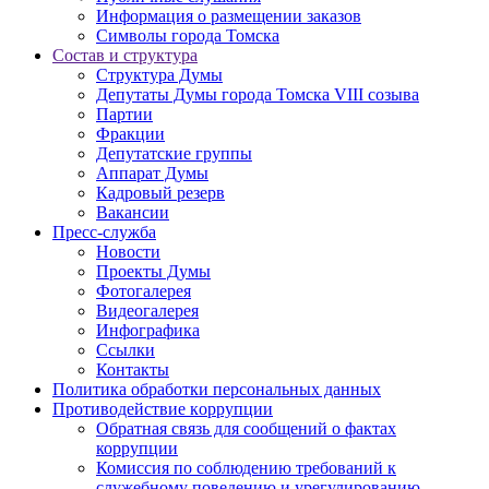
Информация о размещении заказов
Символы города Томска
Состав и структура
Структура Думы
Депутаты Думы города Томска VIII созыва
Партии
Фракции
Депутатские группы
Аппарат Думы
Кадровый резерв
Вакансии
Пресс-служба
Новости
Проекты Думы
Фотогалерея
Видеогалерея
Инфографика
Ссылки
Контакты
Политика обработки персональных данных
Прoтивoдeйствие кoрpупции
Обратная связь для сообщений о фактах
коррупции
Комиссия по соблюдению требований к
служебному поведению и урегулированию