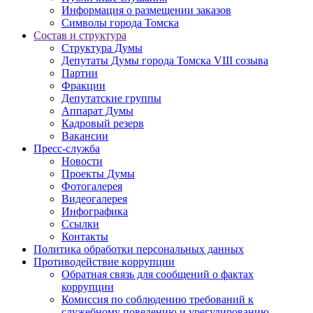
Информация о размещении заказов
Символы города Томска
Состав и структура
Структура Думы
Депутаты Думы города Томска VIII созыва
Партии
Фракции
Депутатские группы
Аппарат Думы
Кадровый резерв
Вакансии
Пресс-служба
Новости
Проекты Думы
Фотогалерея
Видеогалерея
Инфографика
Ссылки
Контакты
Политика обработки персональных данных
Прoтивoдeйствие кoрpупции
Обратная связь для сообщений о фактах
коррупции
Комиссия по соблюдению требований к
служебному поведению и урегулированию