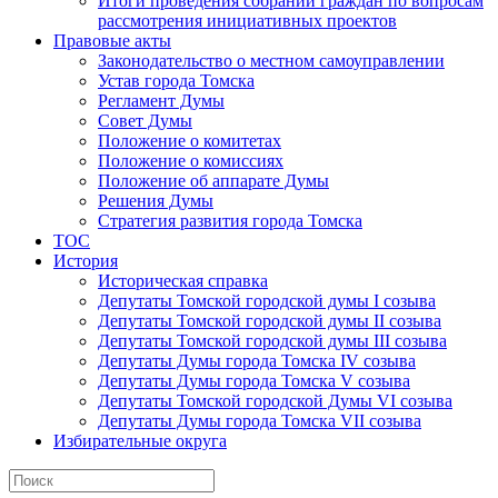
Итоги проведения собраний граждан по вопросам
рассмотрения инициативных проектов
Правовые акты
Законодательство о местном самоуправлении
Устав города Томска
Регламент Думы
Совет Думы
Положение о комитетах
Положение о комиссиях
Положение об аппарате Думы
Решения Думы
Стратегия развития города Томска
ТОС
История
Историческая справка
Депутаты Томской городской думы I созыва
Депутаты Томской городской думы II созыва
Депутаты Томской городской думы III созыва
Депутаты Думы города Томска IV созыва
Депутаты Думы города Томска V созыва
Депутаты Томской городской Думы VI созыва
Депутаты Думы города Томска VII созыва
Избирательные округа