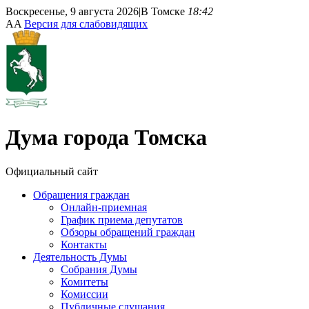
Воскресенье, 9 августа 2026
|
В Томске
18:42
A
A
Версия для слабовидящих
Дума
города Томска
Официальный сайт
Обращения граждан
Онлайн-приемная
График приема депутатов
Обзоры обращений граждан
Контакты
Деятельность Думы
Собрания Думы
Комитеты
Комиссии
Публичные слушания