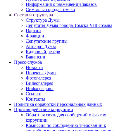
Информация о размещении заказов
Символы города Томска
Состав и структура
Структура Думы
Депутаты Думы города Томска VIII созыва
Партии
Фракции
Депутатские группы
Аппарат Думы
Кадровый резерв
Вакансии
Пресс-служба
Новости
Проекты Думы
Фотогалерея
Видеогалерея
Инфографика
Ссылки
Контакты
Политика обработки персональных данных
Прoтивoдeйствие кoрpупции
Обратная связь для сообщений о фактах
коррупции
Комиссия по соблюдению требований к
служебному поведению и урегулированию