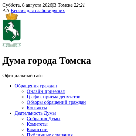
Суббота, 8 августа 2026
|
В Томске
22:21
A
A
Версия для слабовидящих
Дума
города Томска
Официальный сайт
Обращения граждан
Онлайн-приемная
График приема депутатов
Обзоры обращений граждан
Контакты
Деятельность Думы
Собрания Думы
Комитеты
Комиссии
Публичные слушания