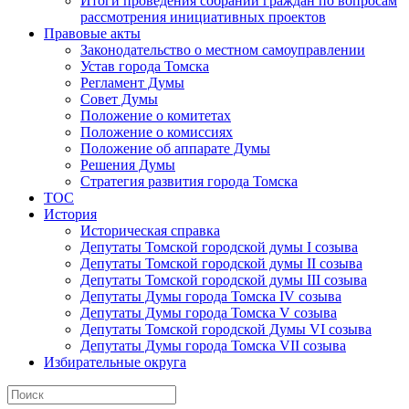
Итоги проведения собраний граждан по вопросам
рассмотрения инициативных проектов
Правовые акты
Законодательство о местном самоуправлении
Устав города Томска
Регламент Думы
Совет Думы
Положение о комитетах
Положение о комиссиях
Положение об аппарате Думы
Решения Думы
Стратегия развития города Томска
ТОС
История
Историческая справка
Депутаты Томской городской думы I созыва
Депутаты Томской городской думы II созыва
Депутаты Томской городской думы III созыва
Депутаты Думы города Томска IV созыва
Депутаты Думы города Томска V созыва
Депутаты Томской городской Думы VI созыва
Депутаты Думы города Томска VII созыва
Избирательные округа