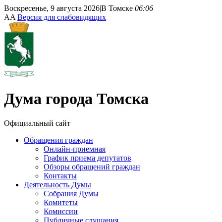
Воскресенье, 9 августа 2026
|
В Томске
06:06
A
A
Версия для слабовидящих
Дума
города Томска
Официальный сайт
Обращения граждан
Онлайн-приемная
График приема депутатов
Обзоры обращений граждан
Контакты
Деятельность Думы
Собрания Думы
Комитеты
Комиссии
Публичные слушания