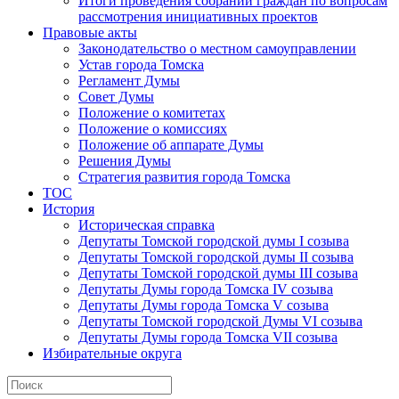
Итоги проведения собраний граждан по вопросам
рассмотрения инициативных проектов
Правовые акты
Законодательство о местном самоуправлении
Устав города Томска
Регламент Думы
Совет Думы
Положение о комитетах
Положение о комиссиях
Положение об аппарате Думы
Решения Думы
Стратегия развития города Томска
ТОС
История
Историческая справка
Депутаты Томской городской думы I созыва
Депутаты Томской городской думы II созыва
Депутаты Томской городской думы III созыва
Депутаты Думы города Томска IV созыва
Депутаты Думы города Томска V созыва
Депутаты Томской городской Думы VI созыва
Депутаты Думы города Томска VII созыва
Избирательные округа