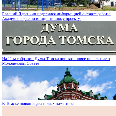
Евгений Ядренкин поделился информацией о старте работ в
Академгородке по инициативному проекту
На 11-м собрании Думы Томска принято новое положение о
Молодежном Совете
В Томске появятся два новых памятника