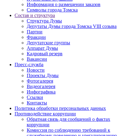
Информация о размещении заказов
Символы города Томска
Состав и структура
Структура Думы
Депутаты Думы города Томска VIII созыва
Партии
Фракции
Депутатские группы
Аппарат Думы
Кадровый резерв
Вакансии
Пресс-служба
Новости
Проекты Думы
Фотогалерея
Видеогалерея
Инфографика
Ссылки
Контакты
Политика обработки персональных данных
Прoтивoдeйствие кoрpупции
Обратная связь для сообщений о фактах
коррупции
Комиссия по соблюдению требований к
служебному поведению и урегулированию