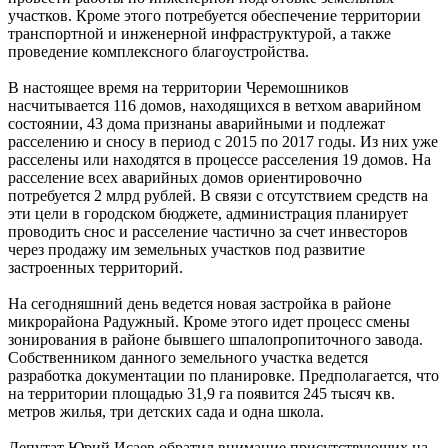
участков. Кроме этого потребуется обеспечение территории
транспортной и инженерной инфраструктурой, а также
проведение комплексного благоустройства.
В настоящее время на территории Черемошников
насчитывается 116 домов, находящихся в ветхом аварийном
состоянии, 43 дома признаны аварийными и подлежат
расселению и сносу в период с 2015 по 2017 годы. Из них уже
расселены или находятся в процессе расселения 19 домов. На
расселение всех аварийных домов ориентировочно
потребуется 2 млрд рублей. В связи с отсутствием средств на
эти цели в городском бюджете, администрация планирует
проводить снос и расселение частично за счет инвесторов
через продажу им земельных участков под развитие
застроенных территорий.
На сегодняшний день ведется новая застройка в районе
микрорайона Радужный. Кроме этого идет процесс смены
зонирования в районе бывшего шпалопропиточного завода.
Собственником данного земельного участка ведется
разработка документации по планировке. Предполагается, что
на территории площадью 31,9 га появится 245 тысяч кв.
метров жилья, три детских сада и одна школа.
Депутат Юрий Исаев обратил внимание присутствующих на