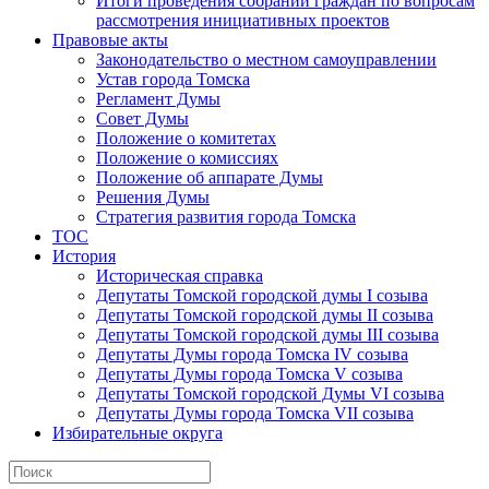
Итоги проведения собраний граждан по вопросам
рассмотрения инициативных проектов
Правовые акты
Законодательство о местном самоуправлении
Устав города Томска
Регламент Думы
Совет Думы
Положение о комитетах
Положение о комиссиях
Положение об аппарате Думы
Решения Думы
Стратегия развития города Томска
ТОС
История
Историческая справка
Депутаты Томской городской думы I созыва
Депутаты Томской городской думы II созыва
Депутаты Томской городской думы III созыва
Депутаты Думы города Томска IV созыва
Депутаты Думы города Томска V созыва
Депутаты Томской городской Думы VI созыва
Депутаты Думы города Томска VII созыва
Избирательные округа