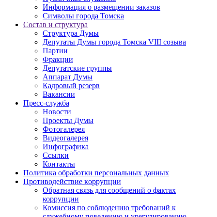
Информация о размещении заказов
Символы города Томска
Состав и структура
Структура Думы
Депутаты Думы города Томска VIII созыва
Партии
Фракции
Депутатские группы
Аппарат Думы
Кадровый резерв
Вакансии
Пресс-служба
Новости
Проекты Думы
Фотогалерея
Видеогалерея
Инфографика
Ссылки
Контакты
Политика обработки персональных данных
Прoтивoдeйствие кoрpупции
Обратная связь для сообщений о фактах
коррупции
Комиссия по соблюдению требований к
служебному поведению и урегулированию