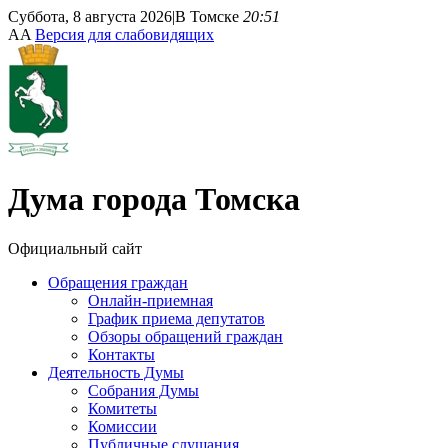
Суббота, 8 августа 2026
|
В Томске
20:51
A
A
Версия для слабовидящих
Дума
города Томска
Официальный сайт
Обращения граждан
Онлайн-приемная
График приема депутатов
Обзоры обращений граждан
Контакты
Деятельность Думы
Собрания Думы
Комитеты
Комиссии
Публичные слушания